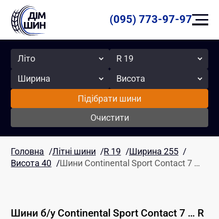
(095) 773-97-97
Сезон
Радіус
Ширина
Висота
Підібрати шини
Очистити
Головна
/
Літні шини
/
R 19
/
Ширина 255
/
Висота 40
/
Шини Continental Sport Contact 7 …
Шини б/у
Continental
Sport Contact 7 …
R