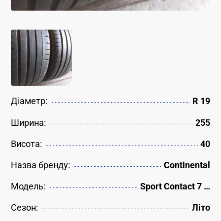
Діаметр:
R 19
Ширина:
255
Висота:
40
Назва бренду:
Continental
Модель:
Sport Contact 7 …
Сезон:
Літо