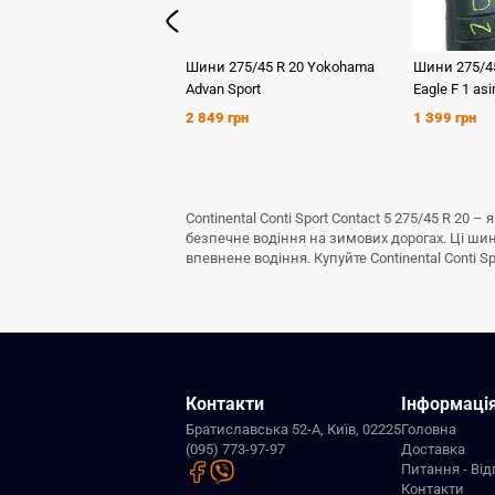
Шини
275/45 R 20
Yokohama
Шини
275/4
Advan Sport
Eagle F 1 asi
2 849 грн
1 399 грн
Continental Conti Sport Contact 5 275/45 R 20
безпечне водіння на зимових дорогах. Ці ши
впевнене водіння. Купуйте Continental Conti S
Контакти
Інформаці
Братиславська 52-А, Київ, 02225
Головна
(095) 773-97-97
Доставка
Питання - Від
Контакти