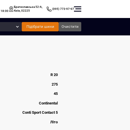
Братиславська 52-А,
(095) 773-97-97
Київ, 02225
 18:00
Підібрати шини
Очистити
R 20
275
45
Continental
Conti Sport Contact 5
Літо