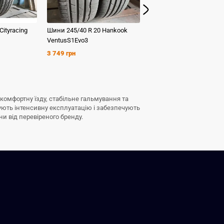
Cityracing
Шини
245/40 R 20
Hankook
Шини
275/40 R 20
Hanko
VentusS1Evo3
Ventus S1 Evo 2 Suv
3 749 грн
3 499 грн
ь комфортну їзду, стабільне гальмування та
ують інтенсивну експлуатацію і забезпечують
ини від перевіреного бренду.