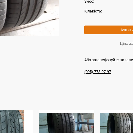
Знос:
Кількість:
Купит
Ціна з
Або зателефонуйте по тел
(095) 773-97-97