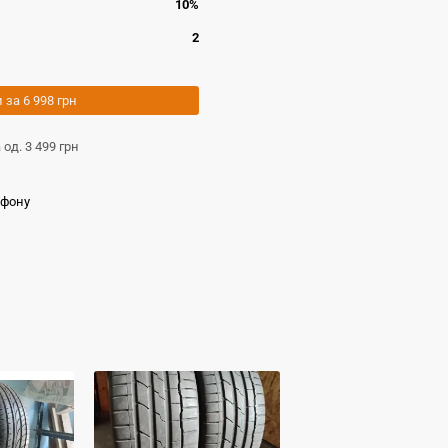
10%
2
и за
6 998 грн
а од.
3 499 грн
ефону