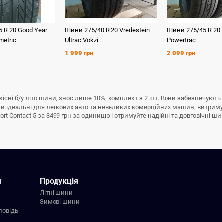
5 R 20
Good Year
Шини
275/40 R 20
Vredestein
Шини
275/45 R 20
metric
Ultrac Vokzi
Powertrac
1 999 грн
2 099 грн
 – якісні б/у літо шини, знос лише 10%, комплект з 2 шт. Вони забезпечуют
ни ідеальні для легкових авто та невеликих комерційних машин, витрим
port Contact 5 за 3499 грн за одиницю і отримуйте надійні та довговічні ш
я
Продукція
Літні шини
Зимові шини
повідь