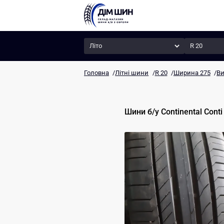
Сезон
Радіус
Головна
/
Літні шини
/
R 20
/
Ширина 275
/
Ви
Шини б/у
Continental
Conti