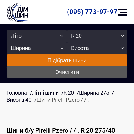
(095) 773-97-97
Сезон
Радіус
Ширина
Висота
Підібрати шини
Очистити
Головна
/
Літні шини
/
R 20
/
Ширина 275
/
Висота 40
/
Шини Pirelli Pzero / / .
Шини б/у
Pirelli
Pzero / / .
R 20
275
/
40