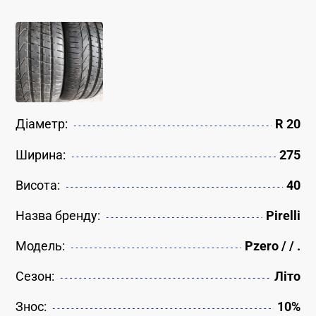
Діаметр:
R 20
Ширина:
275
Висота:
40
Назва бренду:
Pirelli
Модель:
Pzero / / .
Сезон:
Літо
Знос:
10%