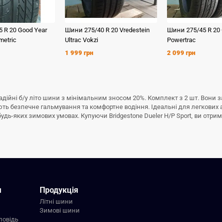
5 R 20
Good Year
Шини
275/40 R 20
Vredestein
Шини
275/45 R 20
metric
Ultrac Vokzi
Powertrac
1 999 грн
2 099 грн
е надійні б/у літо шини з мінімальним зносом 20%. Комплект з 2 шт. Вон
тують безпечне гальмування та комфортне водіння. Ідеальні для легкових 
ь-яких зимових умовах. Купуючи Bridgestone Dueler H/P Sport, ви отримує
я
Продукція
Літні шини
Зимові шини
повідь