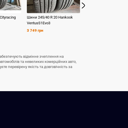
Cityracing
Шини
245/40 R 20
Hankook
Шини
275/40 R 20
Hanko
VentusS1Evo3
Ventus S1 Evo 2 Suv
3 749 грн
3 499 грн
и забезпечують відмінне зчеплення на
автомобілів та невеликих комерційних авто,
те перевірену якість та довговічність за