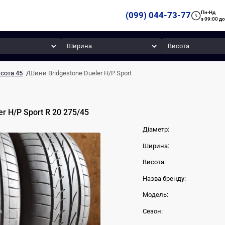
Пн-Нд
(099) 044-73-77
з 09:00 до
Ширина
Висота
сота 45
/
Шини Bridgestone Dueler H/P Sport
er H/P Sport
R 20
275
/
45
Діаметр:
Ширина:
Висота:
Назва бренду:
Модель:
Сезон: