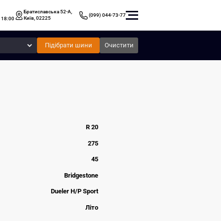
Братиславська 52-А,
(099) 044-73-77
Київ, 02225
 18:00
Підібрати шини
Очистити
R 20
275
45
Bridgestone
Dueler H/P Sport
Літо