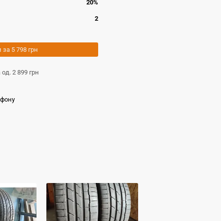
20%
2
и за
5 798 грн
а од.
2 899 грн
ефону