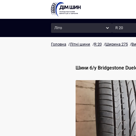
Сезон
Радіус
Головна
/
Літні шини
/
R 20
/
Ширина 275
/
Ви
Шини б/у
Bridgestone
Duel