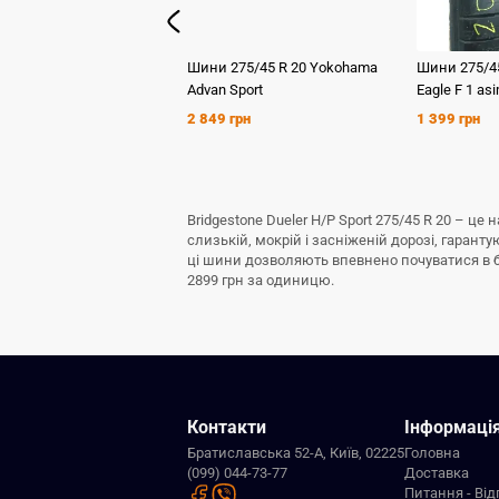
Шини
275/45 R 20
Yokohama
Шини
275/4
Advan Sport
Eagle F 1 asi
2 849 грн
1 399 грн
Bridgestone Dueler H/P Sport 275/45 R 20 – ц
слизькій, мокрій і засніженій дорозі, гаран
ці шини дозволяють впевнено почуватися в буд
2899 грн за одиницю.
Контакти
Інформаці
Братиславська 52-А, Київ, 02225
Головна
(099) 044-73-77
Доставка
Питання - Від