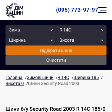
(095) 773-97-97
Сезон
Радіус
Ширина
Висота
Підібрати шини
Очистити
Головна
/
Зимові шини
/
R 14C
/
Ширина 185
/
Висота 0
/
Шини Security Road 2003
Шини б/у
Security
Road 2003
R 14C
185
/
0