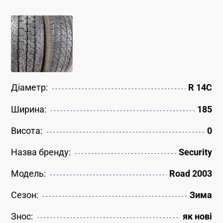
Діаметр:
R 14C
Ширина:
185
Висота:
0
Назва бренду:
Security
Модель:
Road 2003
Сезон:
Зима
Знос:
як новi