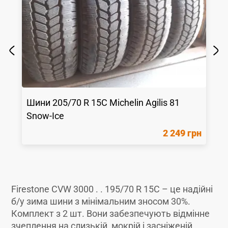
Шини
205/70 R 15C
Michelin
Agilis 81
Snow-Ice
2 249 грн
Firestone CVW 3000 . . 195/70 R 15C – це надійні
б/у зима шини з мінімальним зносом 30%.
Комплект з 2 шт. Вони забезпечують відмінне
зчеплення на слизькій, мокрій і засніженій