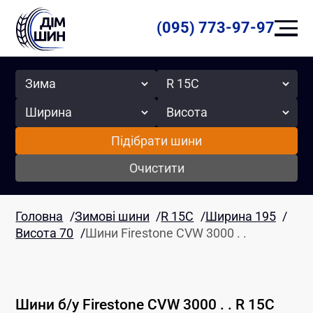
(095) 773-97-97
Сезон
Радіус
Ширина
Висота
Підібрати шини
Очистити
Головна
/
Зимові шини
/
R 15C
/
Ширина 195
/
Висота 70
/
Шини Firestone CVW 3000 . .
Шини б/у
Firestone
CVW 3000 . .
R 15C