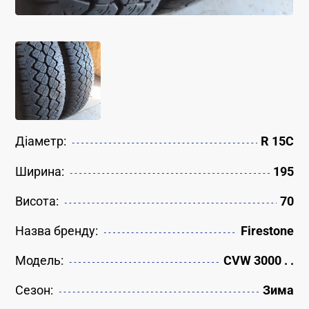
Діаметр:
R 15C
Ширина:
195
Висота:
70
Назва бренду:
Firestone
Модель:
CVW 3000 . .
Сезон:
Зима