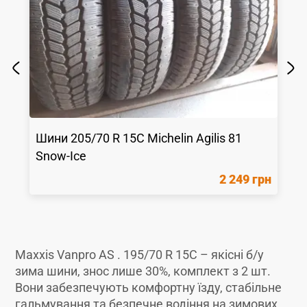
Шини
205/70 R 15C
Michelin
Agilis 81
Snow-Ice
2 249 грн
Maxxis Vanpro AS . 195/70 R 15C – якісні б/у
зима шини, знос лише 30%, комплект з 2 шт.
Вони забезпечують комфортну їзду, стабільне
гальмування та безпечне водіння на зимових