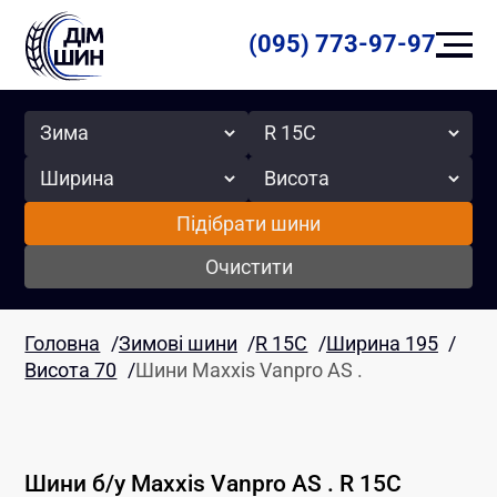
(095) 773-97-97
Сезон
Радіус
Ширина
Висота
Підібрати шини
Очистити
Головна
/
Зимові шини
/
R 15C
/
Ширина 195
/
Висота 70
/
Шини Maxxis Vanpro AS .
Шини б/у
Maxxis
Vanpro AS .
R 15C