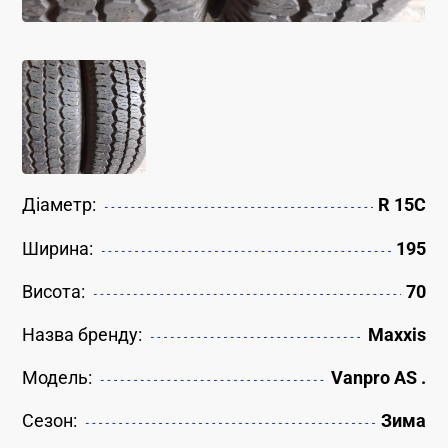
Діаметр:
R 15C
Ширина:
195
Висота:
70
Назва бренду:
Maxxis
Модель:
Vanpro AS .
Сезон:
Зима