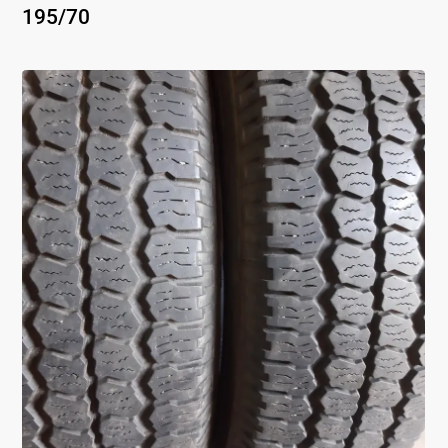
195
/
70