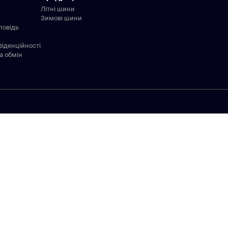
Літні шини
Зимові шини
повідь
фіденційності
а обмін