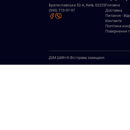
Братиславська 52-А, Київ, 02225
Головна
(095) 773-97-97
Доставка
Питання - Від
Контакти
Політика кон
Повернення т
ДІМ ШИН © Всі права захищені.