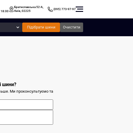
Братиславська 52-А,
(095) 773-97-97
Київ, 02225
 18:00
Підібрати шини
Очистити
і шини?
ільше. Ми проконсультуємо та