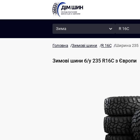
Сезон
Радіус
Головна
/
Зимові шини
/
R 16C
/
Ширина 235
Зимові шини б/у 235 R16C
з Європи