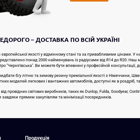
ЕДОРОГО – ДОСТАВКА ПО ВСІЙ УКРАЇНІ
 європейської якості у відмінному стані та за привабливими цінами. У н
 представлено понад 2000 найменувань із радіусами від R14 до R20. Наш
тро "Чернігівська". Ви можете бути впевнені у професійній консультації, 
ридбати б/у літню та зимову резину преміальної якості з Німеччини, Швей
них моделей легкових і вантажних автомобілів, доступні як в роздріб, та
провідних світових виробників, таких як Dunlop, Fulda, Goodyear, Continen
ни завдяки прямим закупівлям та мінімізації посередників.
я
Продукція