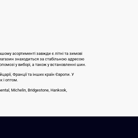
ашому асортименті завжди є літні та зимові
 магазин знаходиться за стабільною адресою
допомозі у виборі, а також у встановленні шин.
царії, Франції та інших країн Європи. У
к і оптом.
tal, Michelin, Bridgestone, Hankook,