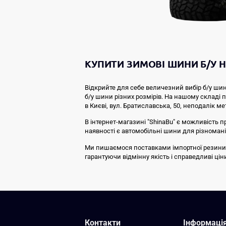
КУПИТИ ЗИМОВІ ШИНИ Б/У Н
Відкрийте для себе величезний вибір б/у шин
б/у шини різних розмірів. На нашому складі
в Києві, вул. Братиславська, 50, неподалік ме
В інтернет-магазині "ShinaBu" є можливість п
наявності є автомобільні шини для різноманіт
Ми пишаємося поставками імпортної резини від 
гарантуючи відмінну якість і справедливі ці
Контакти
Інформаці