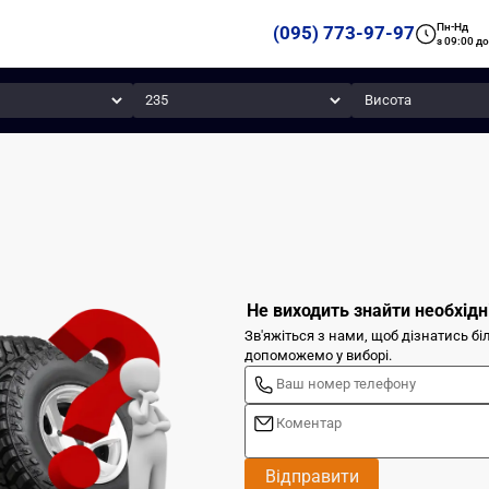
Пн-Нд
(095) 773-97-97
з 09:00 до
Ширина
Висота
Не виходить знайти необхідн
Зв'яжіться з нами, щоб дізнатись б
допоможемо у виборі.
Відправити