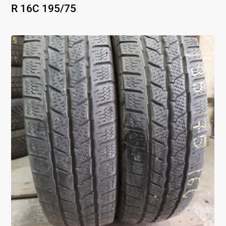
R 16C
195
/
75