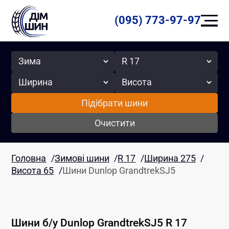
(095) 773-97-97
Сезон
Радіус
Ширина
Висота
Підібрати шини
Очистити
Головна
/
Зимові шини
/
R 17
/
Ширина 275
/
Висота 65
/
Шини Dunlop GrandtrekSJ5
Шини б/у
Dunlop
GrandtrekSJ5
R 17