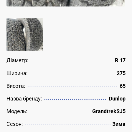
Діаметр:
R 17
Ширина:
275
Висота:
65
Назва бренду:
Dunlop
Модель:
GrandtrekSJ5
Сезон:
Зима