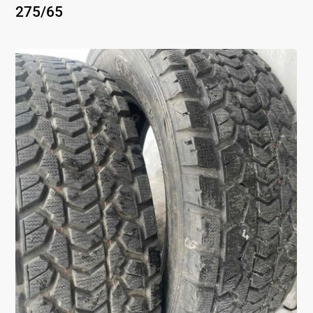
275
/
65