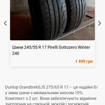
Шини
245/55 R 17
Pirelli
Sottozero Winter
240
1 499 грн
Dunlop GrandtrekSJ5 275/65 R 17 – це надійні б/
у зима шини з мінімальним зносом 10%.
Комплект з 2 шт. Вони забезпечують відмінне
зчеплення на слизькій, мокрій і засніженій