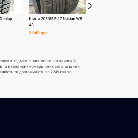
Dunlop
Шини
205/55 R 17
Nokian
WR
Шини
205/55 R 17
Sempe
A3
Speed-Grip 3
2 949 грн
2 949 грн
печують відмінне зчеплення на слизькій,
ів та невеликих комерційних авто, ці шини
кість та довговічність за 2249 грн за