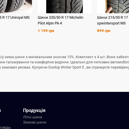
5 R 17
Uniroyal
MS
Шини
235/50 R 17
Michelin
Шини
215/55 R 17
Pilot Alpin PA 4
spwintersport M3
1 199 грн
899 грн
йні б/у зима шини з мінімальним зносом 15%. Комплект з 4 шт. Вони забез
ечне гальмування та комфортне водіння. Ідеальні для легкових автомобіл
имових умовах. Купуючи Dunlop Winter Sport 5 , ви отримуєте перевірену я
я
Продукція
Літні шини
Зимові шини
повідь