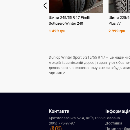
Шини
245/55 R 17
Pirelli
Шини
225/6
Sottozero Winter 240
Plus 77
1 499 грн
2 999 грн
Dunlop Winter Sport 5 215/55 R 17 – це наді
мокрій і засніженій дорозі, гарантують безп
дозволяють впевнено почуватися в будь-яких з
одиницю.
Контакти
Інформаці
Братиславська 52-А, Київ, 02225
Головна
(095) 773-97-97
Доставка
Питання - Від