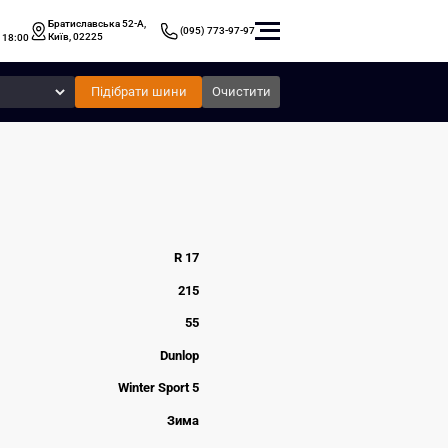
Братиславська 52-А,
(095) 773-97-97
Київ, 02225
 18:00
Підібрати шини
Очистити
R 17
215
55
Dunlop
Winter Sport 5
Зима