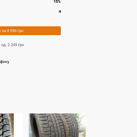
15%
4
и за
8 996 грн
а од.
2 249 грн
ефону