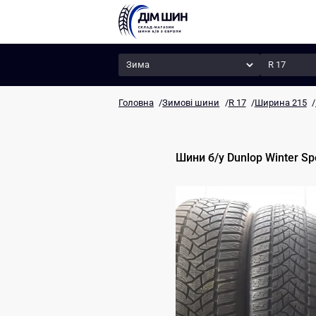
Сезон
Радіус
Головна
/
Зимові шини
/
R 17
/
Ширина 215
/
Шини б/у
Dunlop
Winter Sp