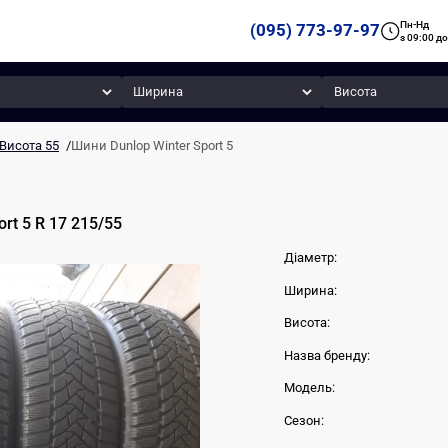
Пн-Нд
(095) 773-97-97
з 09:00 до
Ширина
Висота
Висота 55
/
Шини Dunlop Winter Sport 5
ort 5
R 17
215
/
55
Діаметр:
Ширина:
Висота:
Назва бренду:
Модель:
Сезон: