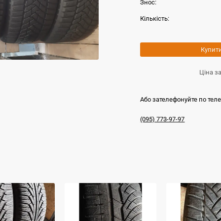
Знос:
Кількість:
Купит
Ціна з
Або зателефонуйте по тел
(095) 773-97-97