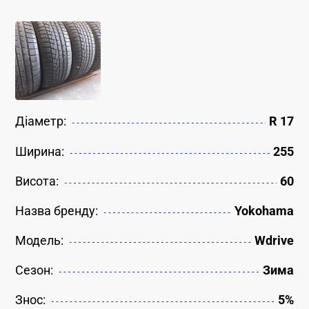
Діаметр:
R 17
Ширина:
255
Висота:
60
Назва бренду:
Yokohama
Модель:
Wdrive
Сезон:
Зима
Знос:
5%