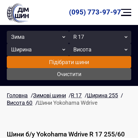
(095) 773-97-97
Сезон
Радіус
Ширина
Висота
Підібрати шини
Очистити
Головна
/
Зимові шини
/
R 17
/
Ширина 255
/
Висота 60
/
Шини Yokohama Wdrive
Шини б/у
Yokohama
Wdrive
R 17
255
/
60