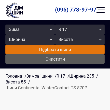
(095) 773-97-97
Сезон
Радіус
Ширина
Висота
Підібрати шини
Очистити
Головна
/
Зимові шини
/
R 17
/
Ширина 235
/
Висота 55
/
Шини Continental WinterContact TS 870P