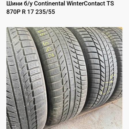
Шини б/у
Continental
WinterContact TS
870P
R 17
235
/
55