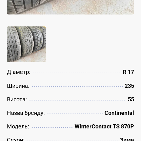
Діаметр:
R 17
Ширина:
235
Висота:
55
Назва бренду:
Continental
Модель:
WinterContact TS 870P
Сезон:
Зима