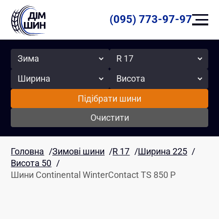
(095) 773-97-97
Сезон
Радіус
Ширина
Висота
Підібрати шини
Очистити
Головна
/
Зимові шини
/
R 17
/
Ширина 225
/
Висота 50
/
Шини Continental WinterContact TS 850 P