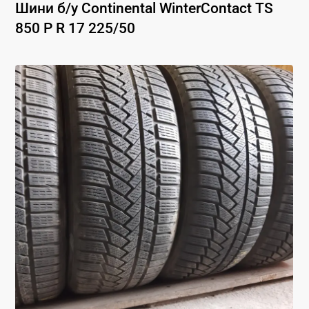
Шини б/у
Continental
WinterContact TS
850 P
R 17
225
/
50