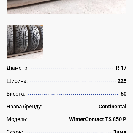
Діаметр:
R 17
Ширина:
225
Висота:
50
Назва бренду:
Continental
Модель:
WinterContact TS 850 P
Сезон:
Зима