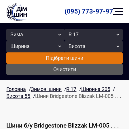
(095) 773-97-97
Сезон
Радіус
Ширина
Висота
Підібрати шини
Очистити
Головна
/
Зимові шини
/
R 17
/
Ширина 205
/
Висота 55
/
Шини Bridgestone Blizzak LM-005 . . .
Шини б/у
Bridgestone
Blizzak LM-005 . . .