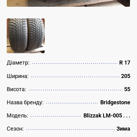
Діаметр:
R 17
Ширина:
205
Висота:
55
Назва бренду:
Bridgestone
Модель:
Blizzak LM-005 . . .
Сезон:
Зима