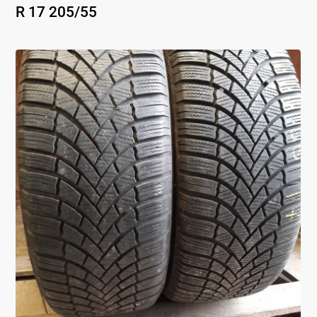
R 17
205
/
55