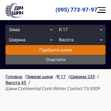
(095) 773-97-97
Сезон
Радіус
Ширина
Висота
Підібрати шини
Очистити
Головна
/
Зимові шини
/
R 17
/
Ширина 235
/
Висота 45
/
Шини Continental Conti Winter Contact TS 830P