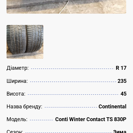
Діаметр:
R 17
Ширина:
235
Висота:
45
Назва бренду:
Continental
Модель:
Conti Winter Contact TS 830P
Сезон:
Зима