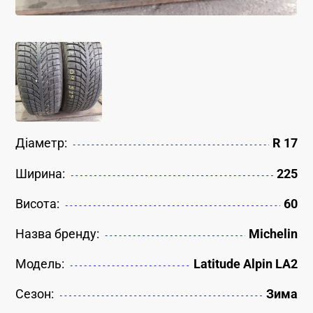
Діаметр:
R 17
Ширина:
225
Висота:
60
Назва бренду:
Michelin
Модель:
Latitude Alpin LA2
Сезон:
Зима