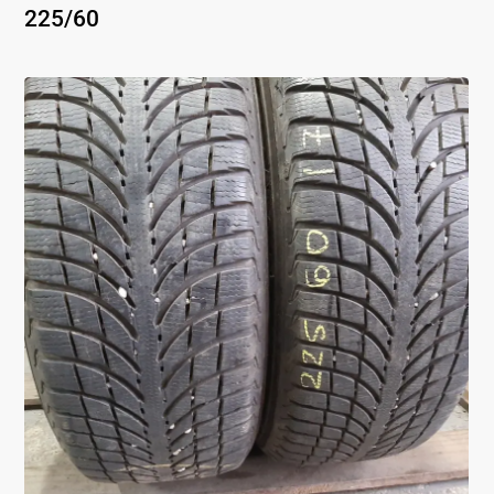
225
/
60