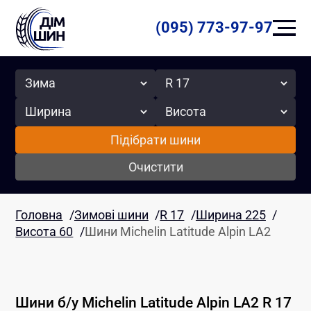
(095) 773-97-97
Сезон
Радіус
Ширина
Висота
Підібрати шини
Очистити
Головна
/
Зимові шини
/
R 17
/
Ширина 225
/
Висота 60
/
Шини Michelin Latitude Alpin LA2
Шини б/у
Michelin
Latitude Alpin LA2
R 17