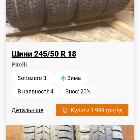
Шини
245
/
50
R 18
Pirelli
Sottozero 3.
Зима
В наявності:
4
Знос:
20%
Детальніше
Купити
1 999 грн
/од