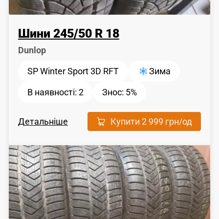
Шини
245
/
50
R 18
Dunlop
SP Winter Sport 3D RFT
Зима
В наявності:
2
Знос:
5%
Детальніше
Купити
2 999 грн
/од