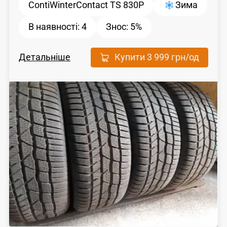
ContiWinterContact TS 830P
Зима
В наявності:
4
Знос:
5%
Детальніше
Купити
3 999 грн
/од