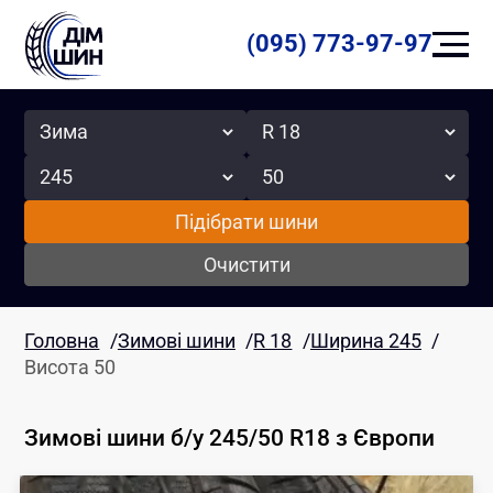
(095) 773-97-97
Сезон
Радіус
Ширина
Висота
Підібрати шини
Очистити
Головна
/
Зимові шини
/
R 18
/
Ширина 245
/
Висота 50
Зимові шини б/у 245/50 R18
з Європи