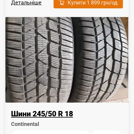
Детальніше
Купити
1 899 грн
/од
Шини
245
/
50
R 18
Сontinental