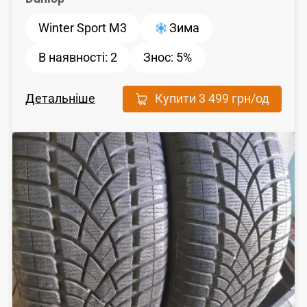
Winter Sport M3
Зима
В наявності:
2
Знос:
5%
Детальніше
Купити
3 499 грн
/од