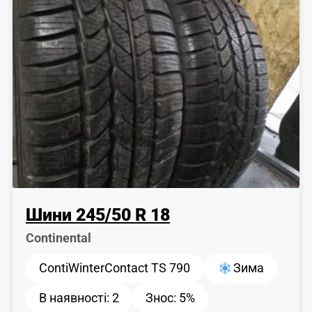
Шини
245
/
50
R 18
Сontinental
ContiWinterContact TS 790
Зима
В наявності:
2
Знос:
5%