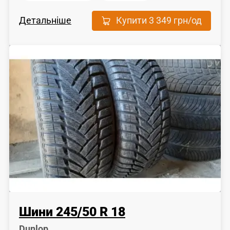
Детальніше
Купити
3 349 грн
/од
Шини
245
/
50
R 18
Dunlop