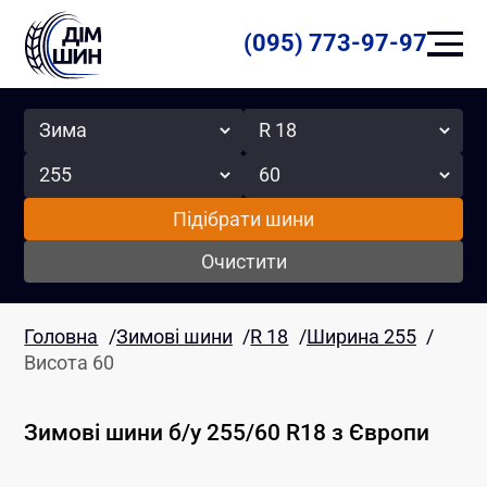
(095) 773-97-97
Сезон
Радіус
Ширина
Висота
Підібрати шини
Очистити
Головна
/
Зимові шини
/
R 18
/
Ширина 255
/
Висота 60
Зимові шини б/у 255/60 R18
з Європи