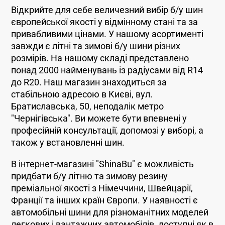
Відкрийте для себе величезний вибір б/у шин
європейської якості у відмінному стані та за
привабливими цінами. У нашому асортименті
завжди є літні та зимові б/у шини різних
розмірів. На нашому складі представлено
понад 2000 найменувань із радіусами від R14
до R20. Наш магазин знаходиться за
стабільною адресою в Києві, вул.
Братиславська, 50, неподалік метро
"Чернігівська". Ви можете бути впевнені у
професійній консультації, допомозі у виборі, а
також у встановленні шин.
В інтернет-магазині "ShinaBu" є можливість
придбати б/у літню та зимову резину
преміальної якості з Німеччини, Швейцарії,
Франції та інших країн Європи. У наявності є
автомобільні шини для різноманітних моделей
легкових і вантажних автомобілів, доступні як в