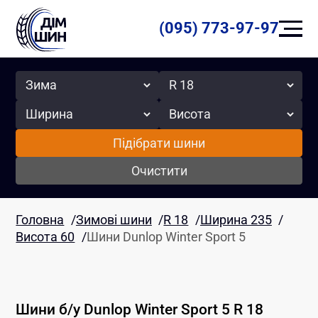
(095) 773-97-97
Сезон
Радіус
Ширина
Висота
Підібрати шини
Очистити
Головна
/
Зимові шини
/
R 18
/
Ширина 235
/
Висота 60
/
Шини Dunlop Winter Sport 5
Шини б/у
Dunlop
Winter Sport 5
R 18