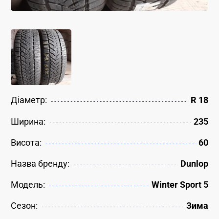
Діаметр:
R 18
Ширина:
235
Висота:
60
Назва бренду:
Dunlop
Модель:
Winter Sport 5
Сезон:
Зима