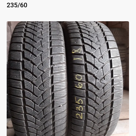
235
/
60