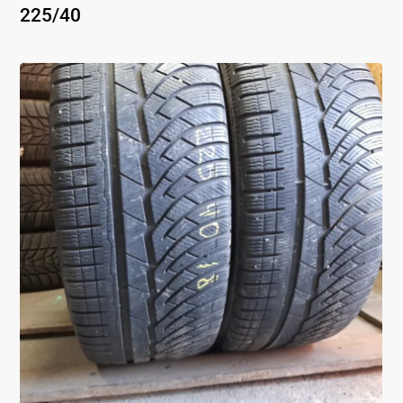
225
/
40