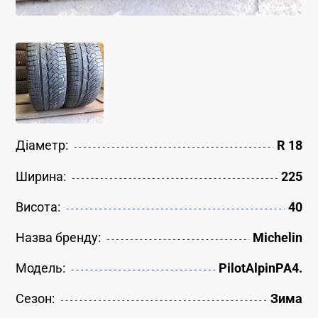
Діаметр:
R 18
Ширина:
225
Висота:
40
Назва бренду:
Michelin
Модель:
PilotAlpinPA4.
Сезон:
Зима