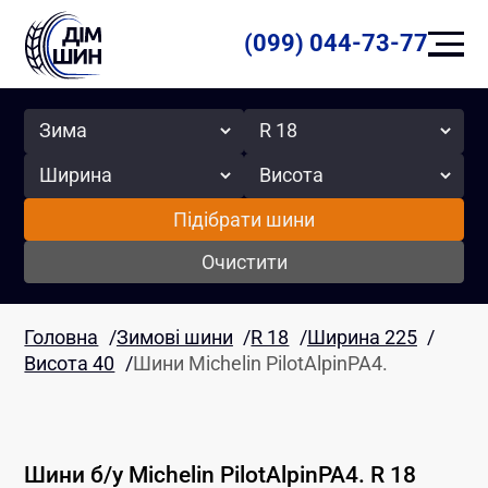
(099) 044-73-77
Сезон
Радіус
Ширина
Висота
Підібрати шини
Очистити
Головна
/
Зимові шини
/
R 18
/
Ширина 225
/
Висота 40
/
Шини Michelin PilotAlpinPA4.
Шини б/у
Michelin
PilotAlpinPA4.
R 18