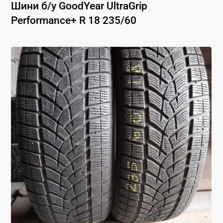
Шини б/у
GoodYear
UltraGrip
Performance+
R 18
235
/
60