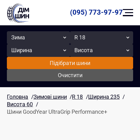
(095) 773-97-97
Сезон
Радіус
Ширина
Висота
Підібрати шини
Очистити
Головна
/
Зимові шини
/
R 18
/
Ширина 235
/
Висота 60
/
Шини GoodYear UltraGrip Performance+