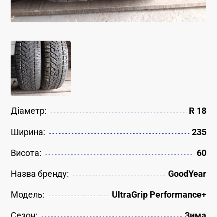
Діаметр:
R 18
Ширина:
235
Висота:
60
Назва бренду:
GoodYear
Модель:
UltraGrip Performance+
Сезон:
Зима