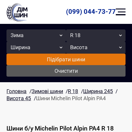
(099) 044-73-77
Сезон
Радіус
Ширина
Висота
Підібрати шини
Очистити
Головна
/
Зимові шини
/
R 18
/
Ширина 245
/
Висота 45
/
Шини Michelin Pilot Alpin PA4
Шини б/у
Michelin
Pilot Alpin PA4
R 18