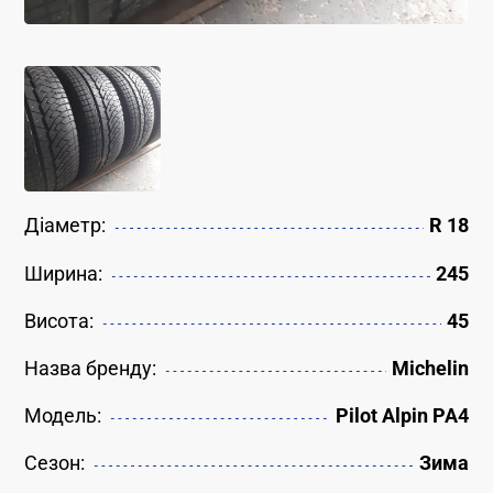
Діаметр:
R 18
Ширина:
245
Висота:
45
Назва бренду:
Michelin
Модель:
Pilot Alpin PA4
Сезон:
Зима