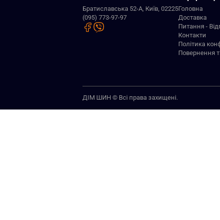
Братиславська 52-А, Київ, 02225
Головна
(095) 773-97-97
Доставка
Питання - Від
Контакти
Політика кон
Повернення т
ДІМ ШИН © Всі права захищені.