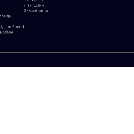
Літні шини
Зимові шини
повідь
фіденційності
а обмін