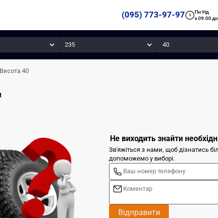
Пн-Нд
(095) 773-97-97
з 09:00 до
Ширина
Висота
Висота 40
и
Не виходить знайти необхідн
Зв'яжіться з нами, щоб дізнатись б
допоможемо у виборі.
Відправити