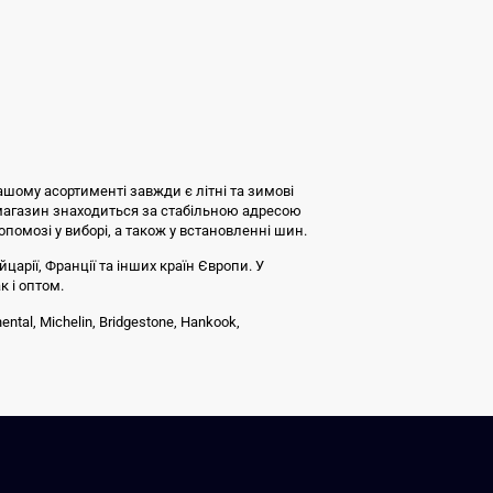
ашому асортименті завжди є літні та зимові
 магазин знаходиться за стабільною адресою
допомозі у виборі, а також у встановленні шин.
царії, Франції та інших країн Європи. У
к і оптом.
tal, Michelin, Bridgestone, Hankook,