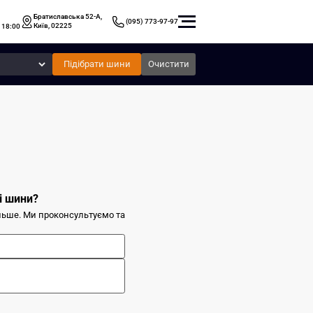
Братиславська 52-А,
(095) 773-97-97
Київ, 02225
 18:00
Підібрати шини
Очистити
і шини?
ільше. Ми проконсультуємо та