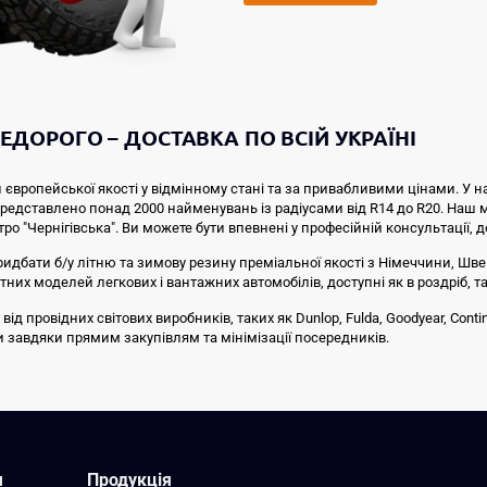
ЕДОРОГО – ДОСТАВКА ПО ВСІЙ УКРАЇНІ
 європейської якості у відмінному стані та за привабливими цінами. У н
 представлено понад 2000 найменувань із радіусами від R14 до R20. Наш
тро "Чернігівська". Ви можете бути впевнені у професійній консультації, 
ридбати б/у літню та зимову резину преміальної якості з Німеччини, Швей
них моделей легкових і вантажних автомобілів, доступні як в роздріб, та
провідних світових виробників, таких як Dunlop, Fulda, Goodyear, Continen
ни завдяки прямим закупівлям та мінімізації посередників.
я
Продукція