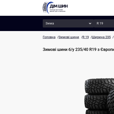
Сезон
Радіус
Головна
/
Зимові шини
/
R 19
/
Ширина 235
/
Зимові шини б/у 235/40 R19
з Європ