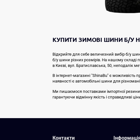
КУПИТИ ЗИМОВІ ШИНИ Б/У Н
Відкрийте для себе величезний вибір б/у шин
б/у шини різних розмірів. На нашому складі
в Києві, вул. Братиславська, 50, неподалік ме
В інтернет-магазині "ShinaBu" є можливість п
наявності є автомобільні шини для різноманіт
Ми пишаємося поставками імпортної резини від 
гарантуючи відмінну якість і справедливі ці
Контакти
Інформаці