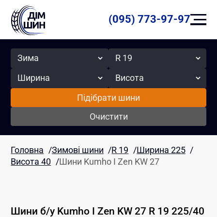
(095) 773-97-97
Сезон
Радіус
Ширина
Висота
Підібрати шини
Очистити
Головна
/
Зимові шини
/
R 19
/
Ширина 225
/
Висота 40
/
Шини Kumho I Zen KW 27
Шини б/у
Kumho
I Zen KW 27
R 19
225
/
40