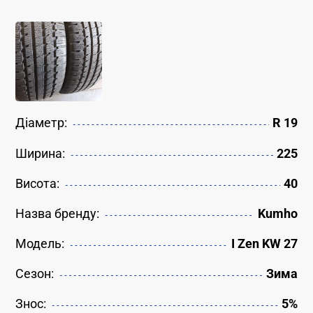
Діаметр:
R 19
Ширина:
225
Висота:
40
Назва бренду:
Kumho
Модель:
I Zen KW 27
Сезон:
Зима
Знос:
5%