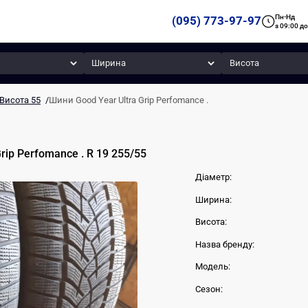
Пн-Нд
(095) 773-97-97
з 09:00 до
Ширина
Висота
Висота 55
/
Шини Good Year Ultra Grip Perfomance .
Grip Perfomance .
R 19
255
/
55
Діаметр:
Ширина:
Висота:
Назва бренду:
Модель:
Сезон: