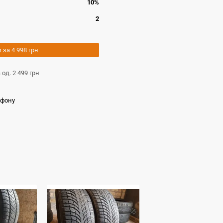
10%
2
и за
4 998 грн
а од.
2 499 грн
ефону