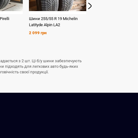
Pirelli
Шини
255/55 R 19
Michelin
Шини
225/45 R 19
Nokia
Latityde Alpin LA2
WinterContactA3
2 099 грн
2 699 грн
ладається з 2 шт. Ці б/у шини забезпечують
ни підходять для легкових авто будь-яких
овічність своєї продукції.