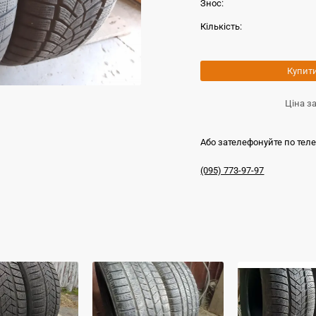
Знос:
Кількість:
Купит
Ціна з
Або зателефонуйте по тел
(095) 773-97-97