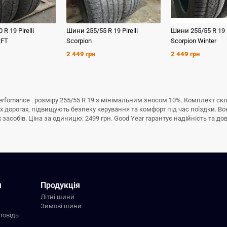
0 R 19
Pirelli
Шини
255/55 R 19
Pirelli
Шини
255/55 R 19
RFT
Scorpion
Scorpion Winter
2 449 грн
2 449 грн
erfomance . розміру 255/55 R 19 з мінімальним зносом 10%. Комплект ск
 дорогах, підвищують безпеку керування та комфорт під час поїздки. Во
асобів. Ціна за одиницю: 2499 грн. Good Year гарантує надійність та довг
я
Продукція
Літні шини
Зимові шини
повідь