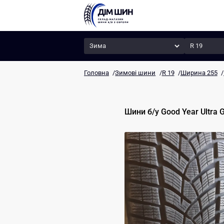
Сезон
Радіус
Головна
/
Зимові шини
/
R 19
/
Ширина 255
/
Шини б/у
Good Year
Ultra 