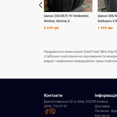
Шини
235/45 R 19
Vredestein
Шини
245/5
Wintrac Xtreme S
Sottozero 3 
3 249 грн
1 399 грн
Продаються зима шини Good Year Ultra Grip P
стабільне зчеплення на засніжених та мокрих
марок і невеликих комерційних транспортних з
Контакти
Інформаці
Братиславська 52-А, Київ, 02225
Головна
(095) 773-97-97
Доставка
Питання - Від
Контакти