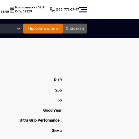
Братиславська 52-А,
(095) 773-97-97
Київ, 02225
 18:00
Підібрати шини
Очистити
R 19
255
55
Good Year
Ultra Grip Perfomance .
Зима