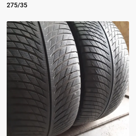
275
/
35