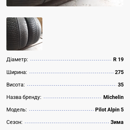
Діаметр:
R 19
Ширина:
275
Висота:
35
Назва бренду:
Michelin
Модель:
Pilot Alpin 5
Сезон:
Зима