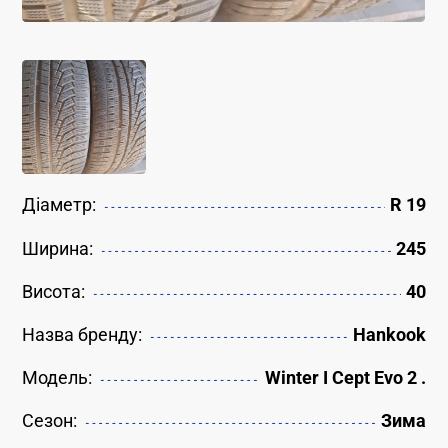
Діаметр:
R 19
Ширина:
245
Висота:
40
Назва бренду:
Hankook
Модель:
Winter I Cept Evo 2 .
Сезон:
Зима