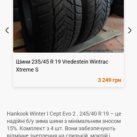
Шини
235/45 R 19
Vredestein
Wintrac
Xtreme S
3 249 грн
Hankook Winter I Cept Evo 2 . 245/40 R 19 – це
надійні б/у зима шини з мінімальним зносом
15%. Комплект з 4 шт. Вони забезпечують
відмінне зчеплення на слизькій, мокрій і