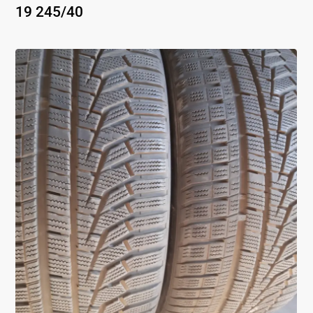
19
245
/
40