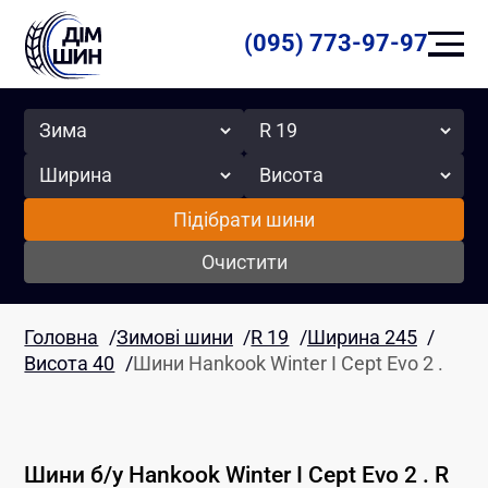
(095) 773-97-97
Сезон
Радіус
Ширина
Висота
Підібрати шини
Очистити
Головна
/
Зимові шини
/
R 19
/
Ширина 245
/
Висота 40
/
Шини Hankook Winter I Cept Evo 2 .
Шини б/у
Hankook
Winter I Cept Evo 2 .
R