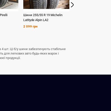
Pirelli
Шини
255/55 R 19
Michelin
Шини
225/45 R 19
Nokia
Latityde Alpin LA2
WinterContactA3
2 099 грн
2 699 грн
з 4 шт. Ці б/у шини забезпечують стабільне
ь для легкових авто будь-яких марок і
оєї продукції.