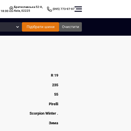
Братиславська 52-А,
(095) 773-97-97
Київ, 02225
 18:00
Підібрати шини
Очистити
R 19
235
55
Pirelli
Scorpion Winter .
Зима