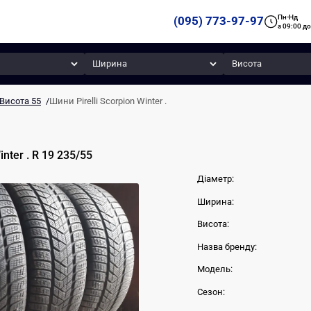
Пн-Нд
(095) 773-97-97
з 09:00 до
Ширина
Висота
Висота 55
/
Шини Pirelli Scorpion Winter .
inter .
R 19
235
/
55
Діаметр:
Ширина:
Висота:
Назва бренду:
Модель:
Сезон: