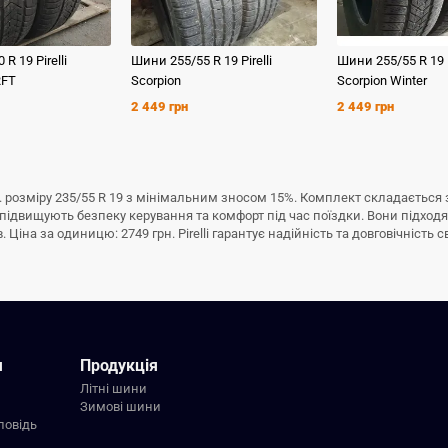
0 R 19
Pirelli
Шини
255/55 R 19
Pirelli
Шини
255/55 R 19
RFT
Scorpion
Scorpion Winter
2 449 грн
2 449 грн
r . розміру 235/55 R 19 з мінімальним зносом 15%. Комплект складається 
підвищують безпеку керування та комфорт під час поїздки. Вони підходят
іна за одиницю: 2749 грн. Pirelli гарантує надійність та довговічність св
я
Продукція
Літні шини
Зимові шини
повідь