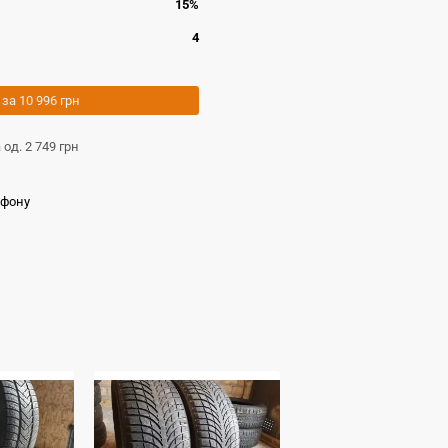
15%
4
 за
10 996 грн
а од.
2 749 грн
ефону