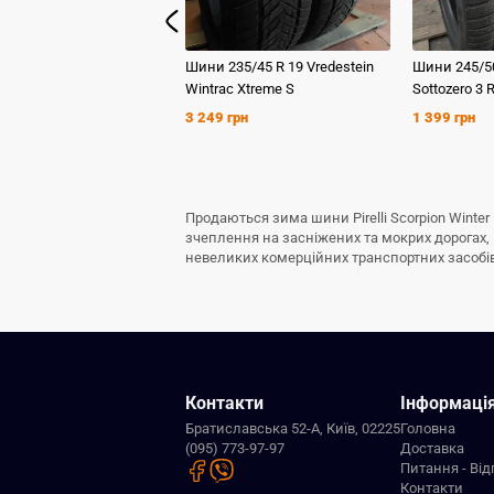
Шини
235/45 R 19
Vredestein
Шини
245/5
Wintrac Xtreme S
Sottozero 3 
3 249 грн
1 399 грн
Продаються зима шини Pirelli Scorpion Winte
зчеплення на засніжених та мокрих дорогах, 
невеликих комерційних транспортних засобів. Ц
Контакти
Інформаці
Братиславська 52-А, Київ, 02225
Головна
(095) 773-97-97
Доставка
Питання - Від
Контакти