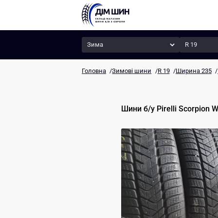
Сезон
Радіус
Головна
/
Зимові шини
/
R 19
/
Ширина 235
/
Шини б/у
Pirelli
Scorpion W