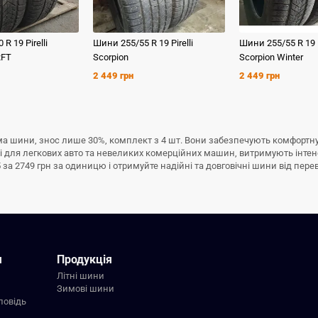
0 R 19
Pirelli
Шини
255/55 R 19
Pirelli
Шини
255/55 R 19
RFT
Scorpion
Scorpion Winter
2 449 грн
2 449 грн
/у зима шини, знос лише 30%, комплект з 4 шт. Вони забезпечують комфортн
ні для легкових авто та невеликих комерційних машин, витримують інте
 5 за 2749 грн за одиницю і отримуйте надійні та довговічні шини від пере
я
Продукція
Літні шини
Зимові шини
повідь