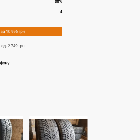
30%
4
 за
10 996 грн
а од.
2 749 грн
ефону