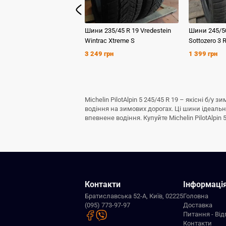
Шини
235/45 R 19
Vredestein
Шини
245/5
Wintrac Xtreme S
Sottozero 3 
3 249 грн
1 399 грн
Michelin PilotAlpin 5 245/45 R 19 – якісні б
водіння на зимових дорогах. Ці шини ідеаль
впевнене водіння. Купуйте Michelin PilotAlpin
Контакти
Інформаці
Братиславська 52-А, Київ, 02225
Головна
(095) 773-97-97
Доставка
Питання - Від
Контакти