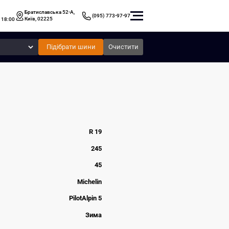
Братиславська 52-А,
(095) 773-97-97
Київ, 02225
 18:00
Підібрати шини
Очистити
R 19
245
45
Michelin
PilotAlpin 5
Зима