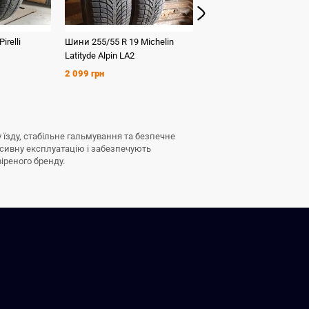
Pirelli
Шини
255/55 R 19
Michelin
Шини
225/45 R 19
Nokia
Latityde Alpin LA2
WinterContactA3
2 099 грн
2 699 грн
у їзду, стабільне гальмування та безпечне
нсивну експлуатацію і забезпечують
віреного бренду.