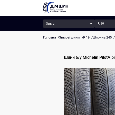
Сезон
Радіус
Головна
/
Зимові шини
/
R 19
/
Ширина 245
/
Шини б/у
Michelin
PilotAlp