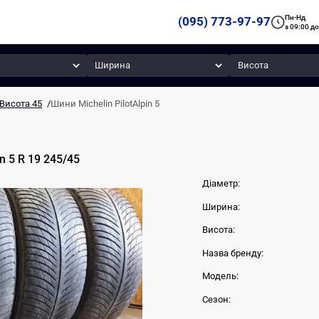
Пн-Нд
(095) 773-97-97
з 09:00 до
Ширина
Висота
Висота 45
/
Шини Michelin PilotAlpin 5
in 5
R 19
245
/
45
Діаметр:
Ширина:
Висота:
Назва бренду:
Модель:
Сезон: