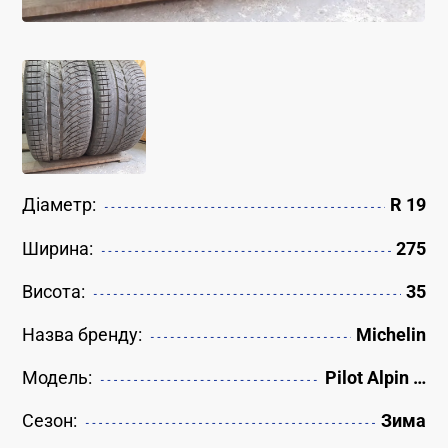
Діаметр:
R 19
Ширина:
275
Висота:
35
Назва бренду:
Michelin
Модель:
Pilot Alpin …
Сезон:
Зима