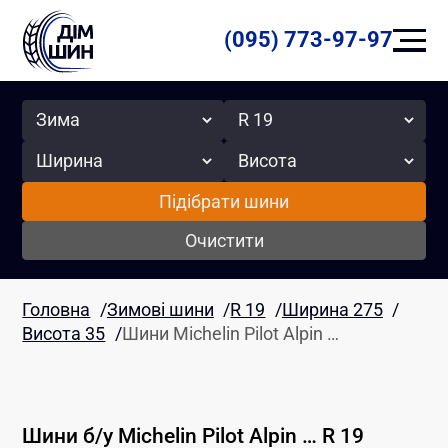
(095) 773-97-97
Сезон
Радіус
Ширина
Висота
Підібрати шини
Очистити
Головна
/
Зимові шини
/
R 19
/
Ширина 275
/
Висота 35
/
Шини Michelin Pilot Alpin …
Шини б/у
Michelin
Pilot Alpin …
R 19