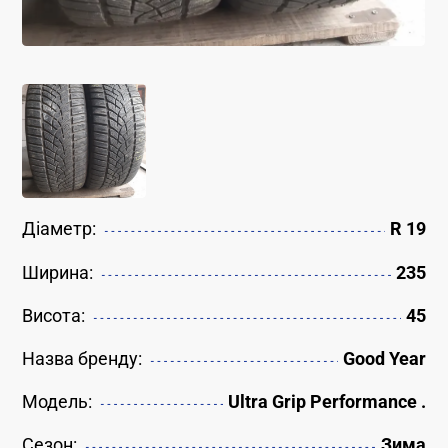
Діаметр:
R 19
Ширина:
235
Висота:
45
Назва бренду:
Good Year
Модель:
Ultra Grip Performance .
Сезон:
Зима