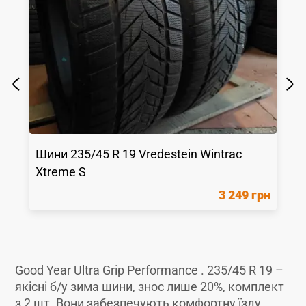
Шини
235/45 R 19
Vredestein
Wintrac
Xtreme S
3 249 грн
Good Year Ultra Grip Performance . 235/45 R 19 –
якісні б/у зима шини, знос лише 20%, комплект
з 2 шт. Вони забезпечують комфортну їзду,