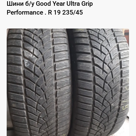
Шини б/у
Good Year
Ultra Grip
Performance .
R 19
235
/
45