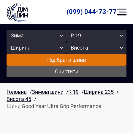
(099) 044-73-77
Сезон
Радіус
Ширина
Висота
Підібрати шини
Очистити
Головна
/
Зимові шини
/
R 19
/
Ширина 235
/
Висота 45
/
Шини Good Year Ultra Grip Performance .