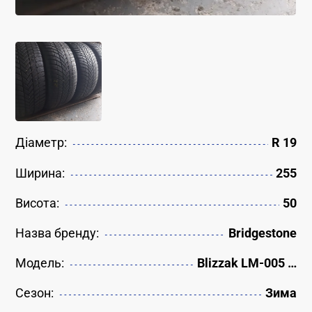
Діаметр:
R 19
Ширина:
255
Висота:
50
Назва бренду:
Bridgestone
Модель:
Blizzak LM-005 …
Сезон:
Зима