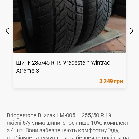
Шини
235/45 R 19
Vredestein
Wintrac
Xtreme S
3 249 грн
Bridgestone Blizzak LM-005 … 255/50 R 19 –
якісні б/у зима шини, знос лише 10%, комплект
з 4 шт. Вони забезпечують комфортну їзду,
стабільне гальмування та безпечне водіння на