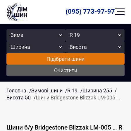
(095) 773-97-97
Сезон
Радіус
Ширина
Висота
Підібрати шини
Очистити
Головна
/
Зимові шини
/
R 19
/
Ширина 255
/
Висота 50
/
Шини Bridgestone Blizzak LM-005 …
Шини б/у
Bridgestone
Blizzak LM-005 …
R