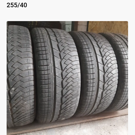
255
/
40