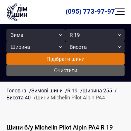
(095) 773-97-97
Сезон
Радіус
Ширина
Висота
Підібрати шини
Очистити
Головна
/
Зимові шини
/
R 19
/
Ширина 255
/
Висота 40
/
Шини Michelin Pilot Alpin PA4
Шини б/у
Michelin
Pilot Alpin PA4
R 19