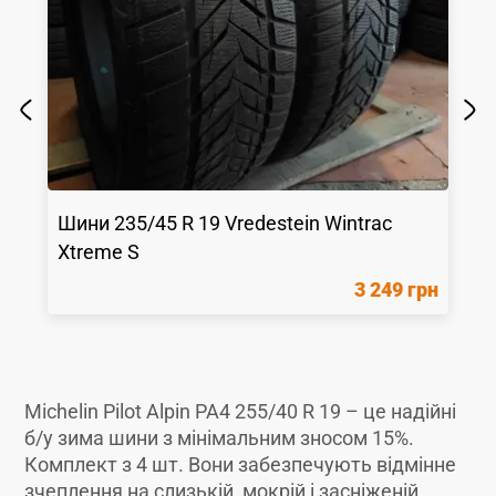
Шини
235/45 R 19
Vredestein
Wintrac
Xtreme S
3 249 грн
Michelin Pilot Alpin PA4 255/40 R 19 – це надійні
б/у зима шини з мінімальним зносом 15%.
Комплект з 4 шт. Вони забезпечують відмінне
зчеплення на слизькій, мокрій і засніженій