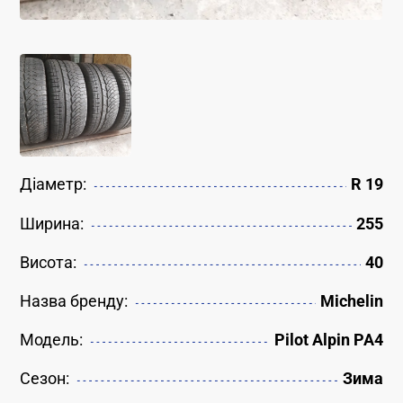
Діаметр:
R 19
Ширина:
255
Висота:
40
Назва бренду:
Michelin
Модель:
Pilot Alpin PA4
Сезон:
Зима