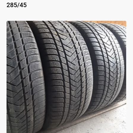
285
/
45