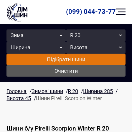
(099) 044-73-77
Сезон
Радіус
Ширина
Висота
Підібрати шини
Очистити
Головна
/
Зимові шини
/
R 20
/
Ширина 285
/
Висота 45
/
Шини Pirelli Scorpion Winter
Шини б/у
Pirelli
Scorpion Winter
R 20