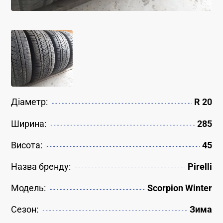
Діаметр:
R 20
Ширина:
285
Висота:
45
Назва бренду:
Pirelli
Модель:
Scorpion Winter
Сезон:
Зима