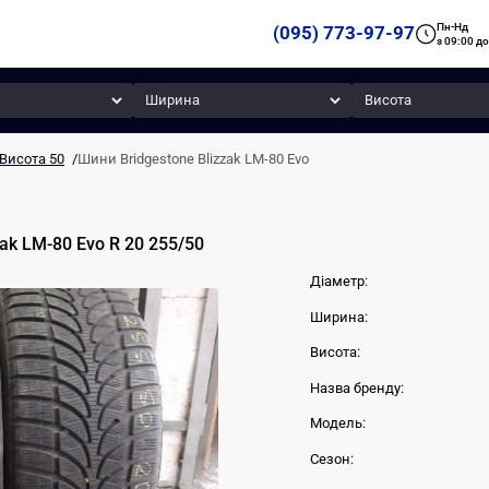
Пн-Нд
(095) 773-97-97
з 09:00 до
Ширина
Висота
Висота 50
/
Шини Bridgestone Blizzak LM-80 Evo
zak LM-80 Evo
R 20
255
/
50
Діаметр:
Ширина:
Висота:
Назва бренду:
Модель:
Сезон: