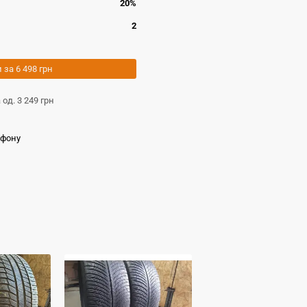
20%
2
и за
6 498 грн
а од.
3 249 грн
ефону