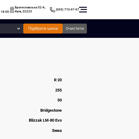
Братиславська 52-А,
(095) 773-97-97
Київ, 02225
 18:00
Підібрати шини
Очистити
R 20
255
50
Bridgestone
Blizzak LM-80 Evo
Зима