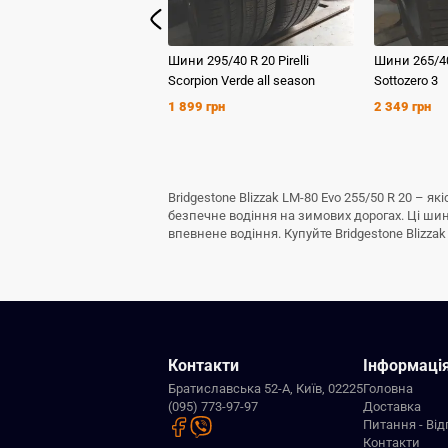
Шини
295/40 R 20
Pirelli
Шини
265/4
Scorpion Verde all season
Sottozero 3
1 899 грн
2 349 грн
Bridgestone Blizzak LM-80 Evo 255/50 R 20 – 
безпечне водіння на зимових дорогах. Ці ши
впевнене водіння. Купуйте Bridgestone Blizzak
Контакти
Інформаці
Братиславська 52-А, Київ, 02225
Головна
(095) 773-97-97
Доставка
Питання - Від
Контакти