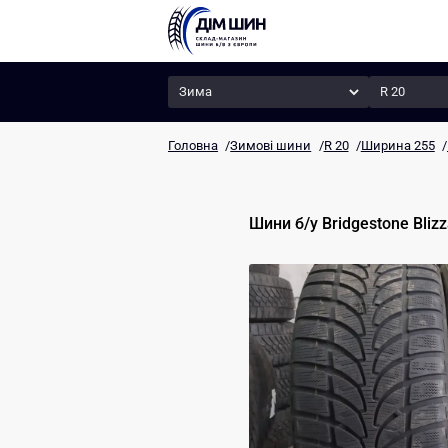
Сезон
Радіус
Головна
/
Зимові шини
/
R 20
/
Ширина 255
/
Шини б/у
Bridgestone
Bliz