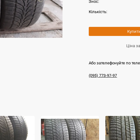
Знос:
Кількість:
Купит
Ціна з
Або зателефонуйте по тел
(095) 773-97-97