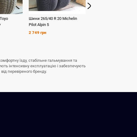
Toyo
Шини
265/40 R 20
Michelin
Шини
265/50 R 20
Pirelli
v
Pilot Alpin 5
Scorpion
2 749 грн
3 249 грн
 комфортну їзду, стабільне гальмування та
ують інтенсивну експлуатацію і забезпечують
 від перевіреного бренду.