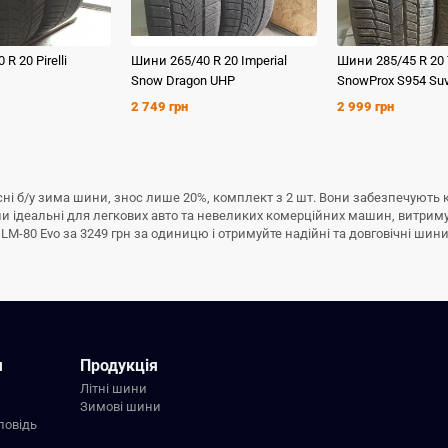
0 R 20
Pirelli
Шини
265/40 R 20
Imperial
Шини
285/45 R 20
Snow Dragon UHP
SnowProx S954 Su
2 749 грн
2 999 грн
якісні б/у зима шини, знос лише 20%, комплект з 2 шт. Вони забезпечують
ни ідеальні для легкових авто та невеликих комерційних машин, витрим
 LM-80 Evo за 3249 грн за одиницю і отримуйте надійні та довговічні шини
я
Продукція
Літні шини
Зимові шини
повідь