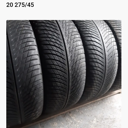
20
275
/
45