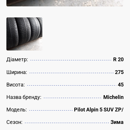
Діаметр:
R 20
Ширина:
275
Висота:
45
Назва бренду:
Michelin
Модель:
Pilot Alpin 5 SUV ZP/
Сезон:
Зима