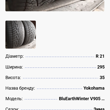
Діаметр:
R 21
Ширина:
295
Висота:
35
Назва бренду:
Yokohama
Модель:
BluEarthWinter V905 …
Сезон:
Зима