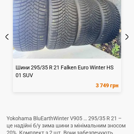
Шини
295/35 R 21
Falken
Euro Winter HS
01 SUV
3 749 грн
Yokohama BluEarthWinter V905 … 295/35 R 21 –
це надійні б/у зима шини з мінімальним зносом
20%. Комплект з 2 шт. Вони забезпечують