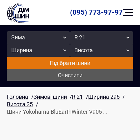
(095) 773-97-97
Сезон
Радіус
Ширина
Висота
Підібрати шини
Очистити
Головна
/
Зимові шини
/
R 21
/
Ширина 295
/
Висота 35
/
Шини Yokohama BluEarthWinter V905 …