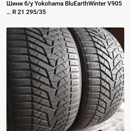
Шини б/у
Yokohama
BluEarthWinter V905
…
R 21
295
/
35