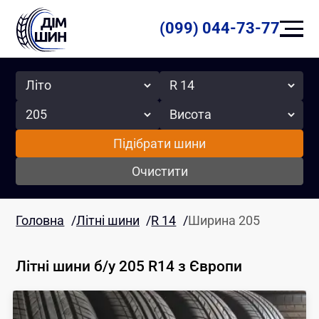
(099) 044-73-77
Сезон
Радіус
Ширина
Висота
Підібрати шини
Очистити
Головна
/
Літні шини
/
R 14
/
Ширина 205
Літні шини б/у 205 R14
з Європи