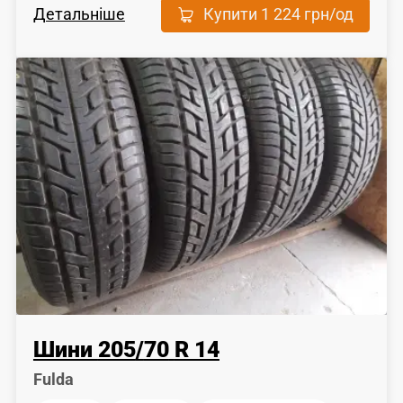
Детальніше
Купити
1 224 грн
/од
Шини
205
/
70
R 14
Fulda