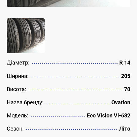
Діаметр:
R 14
Ширина:
205
Висота:
70
Назва бренду:
Ovation
Модель:
Eco Vision Vi-682
Сезон:
Літо