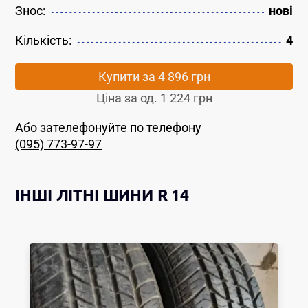
Знос:
нові
Кількість:
4
Купити за
4 896 грн
Ціна за од.
1 224 грн
Або зателефонуйте по телефону
(095) 773-97-97
ІНШІ
ЛІТНІ ШИНИ
R 14