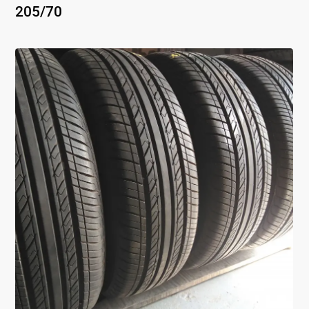
205
/
70