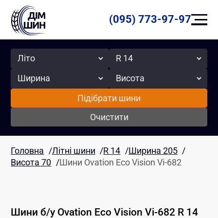
(095) 773-97-97
Сезон
Радіус
Ширина
Висота
Підібрати шини
Очистити
Головна
/
Літні шини
/
R 14
/
Ширина 205
/
Висота 70
/
Шини Ovation Eco Vision Vi-682
Шини б/у
Ovation
Eco Vision Vi-682
R 14