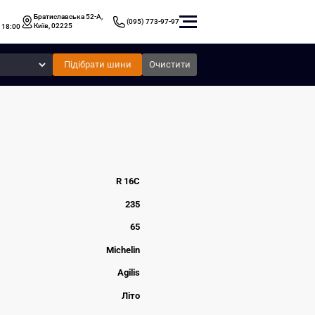
Братиславська 52-А,
(095) 773-97-97
Київ, 02225
 18:00
Підібрати шини
Очистити
R 16C
235
65
Michelin
Agilis
Літо