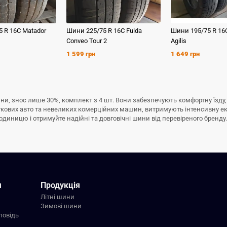
5 R 16C
Matador
Шини
225/75 R 16C
Fulda
Шини
195/75 R 16
Conveo Tour 2
Agilis
1 599 грн
1 649 грн
то шини, знос лише 30%, комплект з 4 шт. Вони забезпечують комфортну їзд
егкових авто та невеликих комерційних машин, витримують інтенсивну е
за одиницю і отримуйте надійні та довговічні шини від перевіреного бренду.
я
Продукція
Літні шини
Зимові шини
повідь