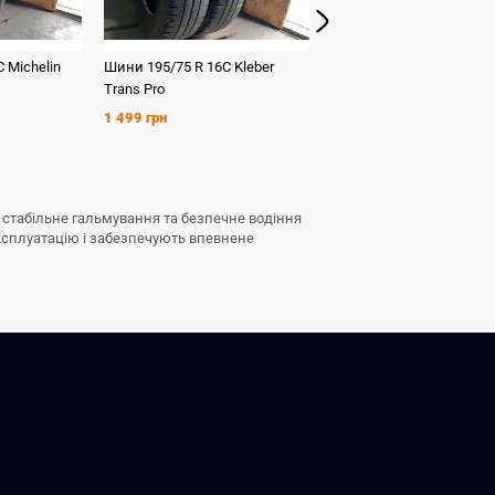
C
Michelin
Шини
195/75 R 16C
Kleber
Шини
195/75 R 16C
Paxa
Trans Pro
VanSummer
1 499 грн
1 499 грн
у, стабільне гальмування та безпечне водіння
ксплуатацію і забезпечують впевнене