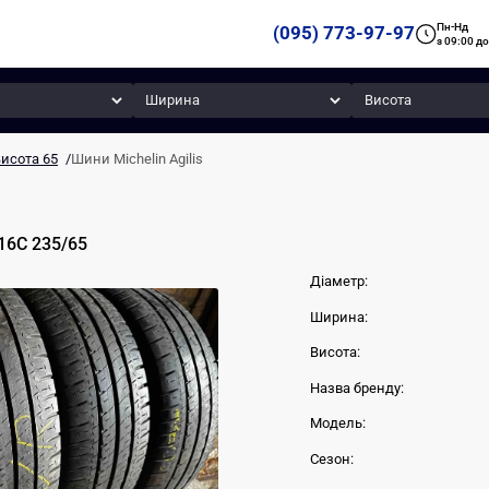
Пн-Нд
(095) 773-97-97
з 09:00 до
Ширина
Висота
исота 65
/
Шини Michelin Agilis
16C
235
/
65
Діаметр:
Ширина:
Висота:
Назва бренду:
Модель:
Сезон: