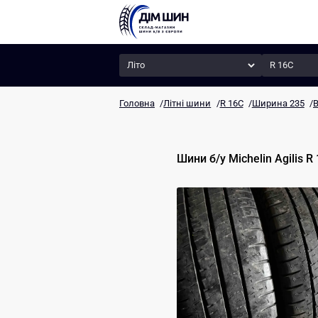
Сезон
Радіус
Головна
/
Літні шини
/
R 16C
/
Ширина 235
/
В
Шини б/у
Michelin
Agilis
R 