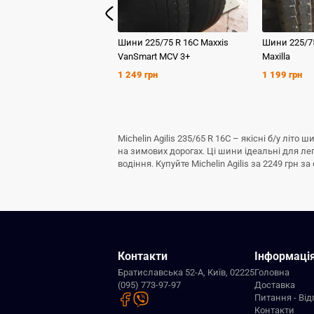
Шини
225/75 R 16C
Maxxis
Шини
225/7
VanSmart MCV 3+
Maxilla
1 249 грн
1 199 грн
Michelin Agilis 235/65 R 16C – якісні б/у лі
на зимових дорогах. Ці шини ідеальні для л
водіння. Купуйте Michelin Agilis за 2249 грн 
Контакти
Інформаці
Братиславська 52-А, Київ, 02225
Головна
(095) 773-97-97
Доставка
Питання - Від
Контакти