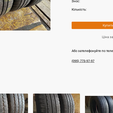
Знос:
Кількість:
Купит
Ціна з
Або зателефонуйте по тел
(095) 773-97-97