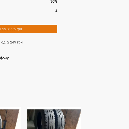
30%
4
и за
8 996 грн
а од.
2 249 грн
ефону