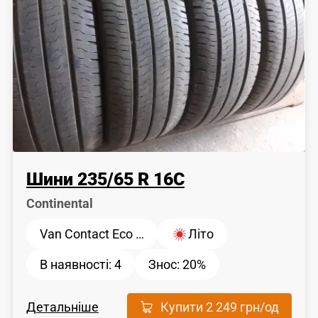
Шини
235
/
65
R 16C
Continental
Van Contact Eco …
Літо
В наявності:
4
Знос:
20%
Детальніше
Купити
2 249 грн
/од