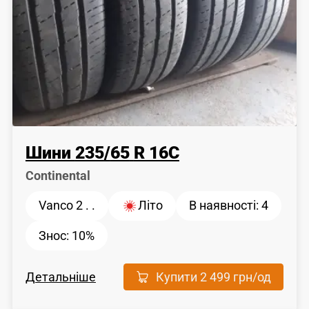
Шини
235
/
65
R 16C
Continental
Vanco 2 . .
Літо
В наявності:
4
Знос:
10%
Детальніше
Купити
2 499 грн
/од