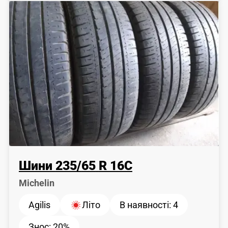
Шини
235
/
65
R 16C
Michelin
Agilis
Літо
В наявності:
4
Знос:
20%