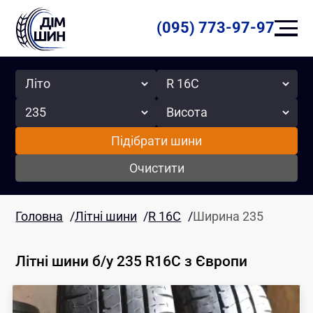
(095) 773-97-97
Сезон
Радіус
Ширина
Висота
Підібрати шини
Очистити
Головна
/
Літні шини
/
R 16C
/
Ширина 235
Літні шини б/у 235 R16C
з Європи