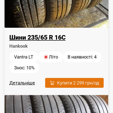
Шини
235
/
65
R 16C
Hankook
Vantra LT
Літо
В наявності:
4
Знос:
10%
Детальніше
Купити
2 299 грн
/од