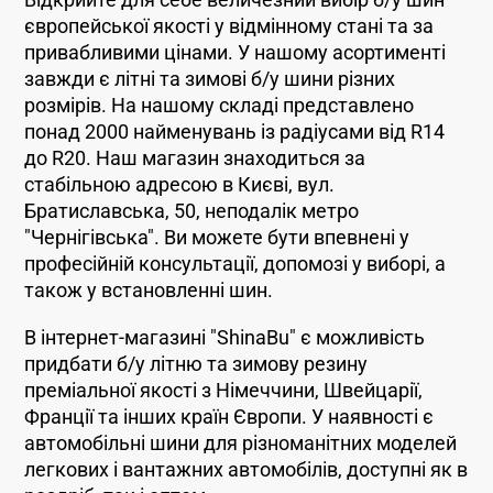
Відкрийте для себе величезний вибір б/у шин
європейської якості у відмінному стані та за
привабливими цінами. У нашому асортименті
завжди є літні та зимові б/у шини різних
розмірів. На нашому складі представлено
понад 2000 найменувань із радіусами від R14
до R20. Наш магазин знаходиться за
стабільною адресою в Києві, вул.
Братиславська, 50, неподалік метро
"Чернігівська". Ви можете бути впевнені у
професійній консультації, допомозі у виборі, а
також у встановленні шин.
В інтернет-магазині "ShinaBu" є можливість
придбати б/у літню та зимову резину
преміальної якості з Німеччини, Швейцарії,
Франції та інших країн Європи. У наявності є
автомобільні шини для різноманітних моделей
легкових і вантажних автомобілів, доступні як в