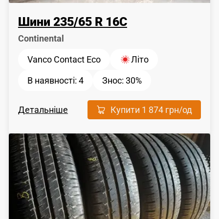
Шини
235
/
65
R 16C
Continental
Vanco Contact Eco
Літо
В наявності:
4
Знос:
30%
Детальніше
Купити
1 874 грн
/од