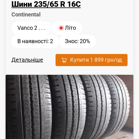
Шини
235
/
65
R 16C
Continental
Vanco 2 . . .
Літо
В наявності:
2
Знос:
20%
Детальніше
Купити
1 899 грн
/од