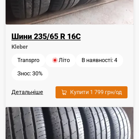
Шини
235
/
65
R 16C
Kleber
Transpro
Літо
В наявності:
4
Знос:
30%
Детальніше
Купити
1 799 грн
/од