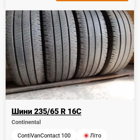
Шини
235
/
65
R 16C
Continental
ContiVanContact 100
Літо