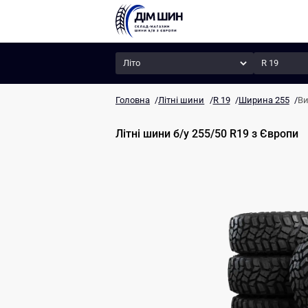
Сезон
Радіус
Головна
/
Літні шини
/
R 19
/
Ширина 255
/
Ви
Літні шини б/у 255/50 R19
з Європи