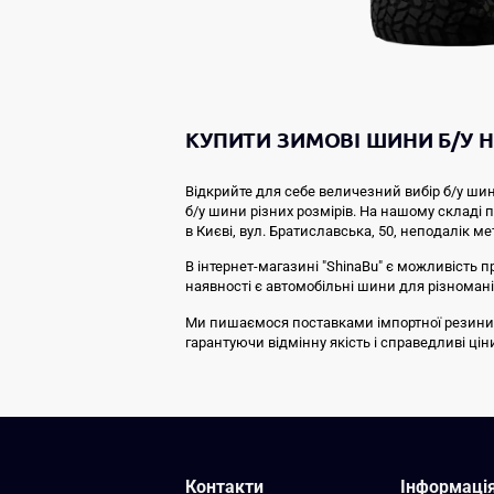
КУПИТИ ЗИМОВІ ШИНИ Б/У Н
Відкрийте для себе величезний вибір б/у шин
б/у шини різних розмірів. На нашому складі
в Києві, вул. Братиславська, 50, неподалік ме
В інтернет-магазині "ShinaBu" є можливість п
наявності є автомобільні шини для різноманіт
Ми пишаємося поставками імпортної резини від 
гарантуючи відмінну якість і справедливі ці
Контакти
Інформаці