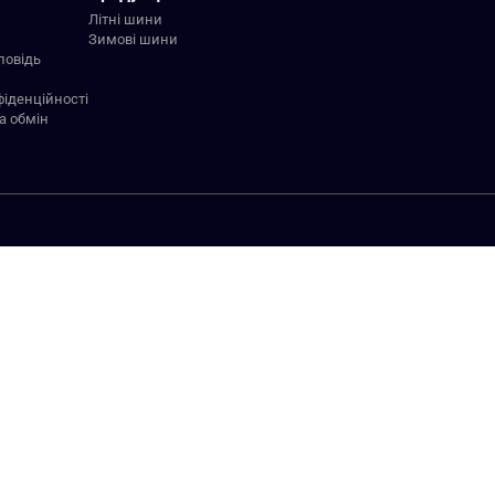
Літні шини
Зимові шини
повідь
фіденційності
а обмін