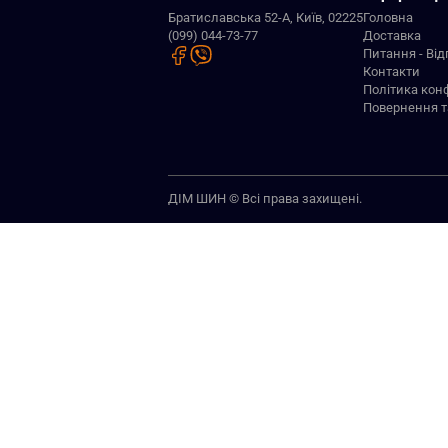
Братиславська 52-А, Київ, 02225
Головна
(099) 044-73-77
Доставка
Питання - Від
Контакти
Політика кон
Повернення т
ДІМ ШИН © Всі права захищені.