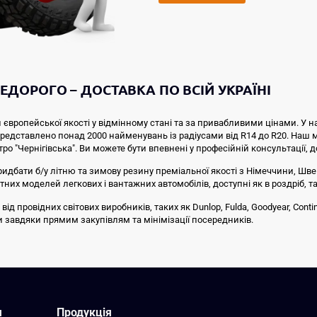
ЕДОРОГО – ДОСТАВКА ПО ВСІЙ УКРАЇНІ
 європейської якості у відмінному стані та за привабливими цінами. У н
 представлено понад 2000 найменувань із радіусами від R14 до R20. Наш
тро "Чернігівська". Ви можете бути впевнені у професійній консультації, 
ридбати б/у літню та зимову резину преміальної якості з Німеччини, Швей
них моделей легкових і вантажних автомобілів, доступні як в роздріб, та
провідних світових виробників, таких як Dunlop, Fulda, Goodyear, Continen
ни завдяки прямим закупівлям та мінімізації посередників.
я
Продукція