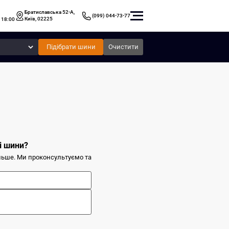
Братиславська 52-А,
(099) 044-73-77
Київ, 02225
 18:00
Підібрати шини
Очистити
і шини?
ільше. Ми проконсультуємо та