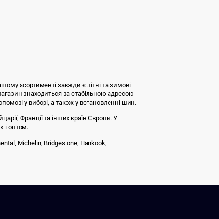
ашому асортименті завжди є літні та зимові
 магазин знаходиться за стабільною адресою
допомозі у виборі, а також у встановленні шин.
царії, Франції та інших країн Європи. У
к і оптом.
tal, Michelin, Bridgestone, Hankook,