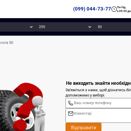
Пн-Нд
(099) 044-73-77
з 09:00 до
Ширина
Висота
сота 50
Не виходить знайти необхідн
Зв'яжіться з нами, щоб дізнатись б
допоможемо у виборі.
Відправити