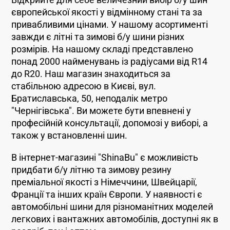
Відкрийте для себе величезний вибір б/у шин
європейської якості у відмінному стані та за
привабливими цінами. У нашому асортименті
завжди є літні та зимові б/у шини різних
розмірів. На нашому складі представлено
понад 2000 найменувань із радіусами від R14
до R20. Наш магазин знаходиться за
стабільною адресою в Києві, вул.
Братиславська, 50, неподалік метро
"Чернігівська". Ви можете бути впевнені у
професійній консультації, допомозі у виборі, а
також у встановленні шин.
В інтернет-магазині "ShinaBu" є можливість
придбати б/у літню та зимову резину
преміальної якості з Німеччини, Швейцарії,
Франції та інших країн Європи. У наявності є
автомобільні шини для різноманітних моделей
легкових і вантажних автомобілів, доступні як в