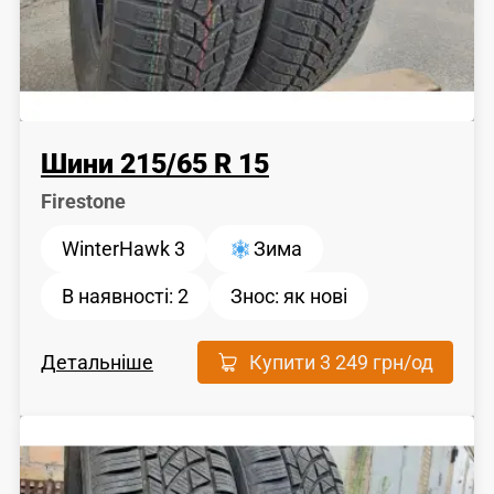
Шини
215
/
65
R 15
Firestone
WinterHawk 3
Зима
В наявності:
2
Знос:
як новi
Детальніше
Купити
3 249 грн
/од