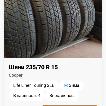
Шини
235
/
70
R 15
Cooper
Life Liner Touring SLE
Зима
В наявності:
4
Знос:
як новi