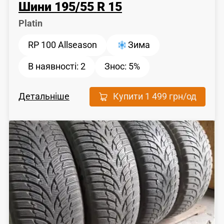
Шини
195
/
55
R 15
Platin
RP 100 Allseason
Зима
В наявності:
2
Знос:
5%
Детальніше
Купити
1 499 грн
/од