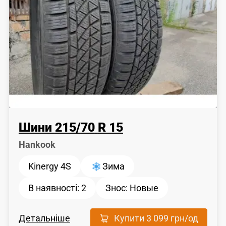
Шини
215
/
70
R 15
Hankook
Kinergy 4S
Зима
В наявності:
2
Знос:
Новые
Детальніше
Купити
3 099 грн
/од