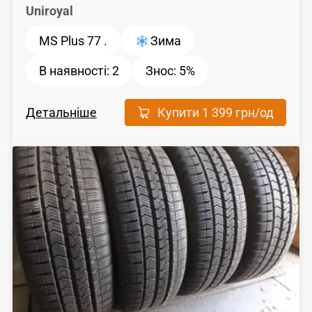
Uniroyal
MS Plus 77 .
Зима
В наявності:
2
Знос:
5%
Детальніше
Купити
1 399 грн
/од