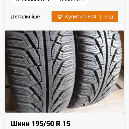
Детальніше
Купити
1 874 грн
/од
Шини
195
/
50
R 15