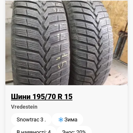
Шини
195
/
70
R 15
Vredestein
Snowtrac 3 .
Зима
В наявності:
4
Знос:
20%