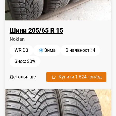
Шини
205
/
65
R 15
Nokian
WR D3
Зима
В наявності:
4
Знос:
30%
Детальніше
Купити
1 624 грн
/од