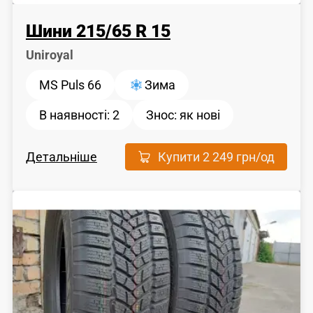
Шини
215
/
65
R 15
Uniroyal
MS Puls 66
Зима
В наявності:
2
Знос:
як новi
Детальніше
Купити
2 249 грн
/од