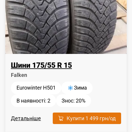
Шини
175
/
55
R 15
Falken
Eurowinter H501
Зима
В наявності:
2
Знос:
20%
Детальніше
Купити
1 499 грн
/од