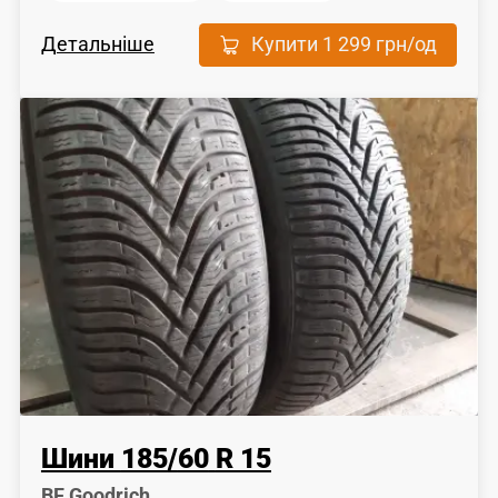
Детальніше
Купити
1 299 грн
/од
Шини
185
/
60
R 15
BF Goodrich