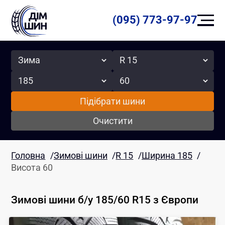
(095) 773-97-97
Сезон
Радіус
Ширина
Висота
Підібрати шини
Очистити
Головна
/
Зимові шини
/
R 15
/
Ширина 185
/
Висота 60
Зимові шини б/у 185/60 R15
з Європи