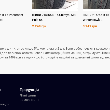
5 R 15
Pneumant
Шини
215/65 R 15
Uniroyal
MS
Шини
215/65 R 15
ec
Puls 66
WinterHawk 3
2 249 грн
3 249 грн
у зима шини, знос лише 5%, комплект з 2 шт. Вони забезпечують комфортн
ні для легкових авто та невеликих комерційних машин, витримують інте
w за 1499 грн за одиницю і отримуйте надійні та довговічні шини від пе
я
Продукція
Літні шини
Зимові шини
повідь