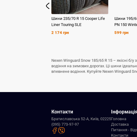
Шини
235/70 R 15
Cooper
Life
Шини
195/6
Liner Touring SLE
PN 150 Wint
2 174 грн
599 грн
Nexen Winguard Snow 185/65 R 15 – якісні б/
водіння на зимових дорогах. Ці шини ідеаль
впевнене водіння. Купуйте Nexen Winguard Sno
Контакти
Інформаці
Братиславська 52-А, Київ, 02225
Головна
(095) 773-97-97
Доставка
Питання - Від
Контакти