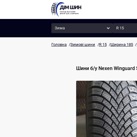
Сезон
Радіус
Головна
/
Зимові шини
/
R 15
/
Ширина 185
/
Шини б/у
Nexen
Winguard