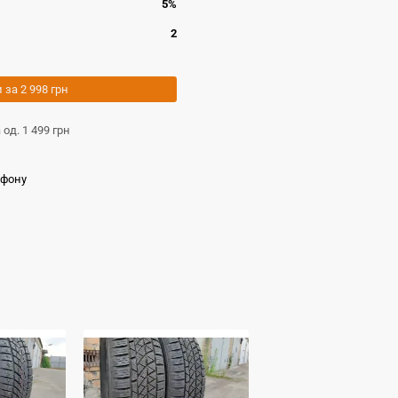
5%
2
и за
2 998 грн
а од.
1 499 грн
ефону