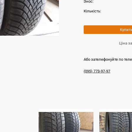
Знос:
Кількість:
Купит
Ціна з
Або зателефонуйте по тел
(095) 773-97-97