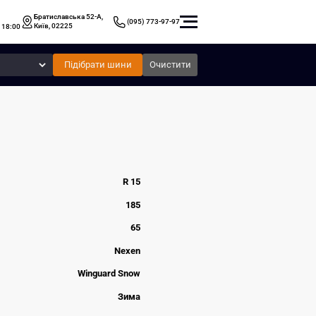
Братиславська 52-А,
(095) 773-97-97
Київ, 02225
 18:00
Підібрати шини
Очистити
R 15
185
65
Nexen
Winguard Snow
Зима