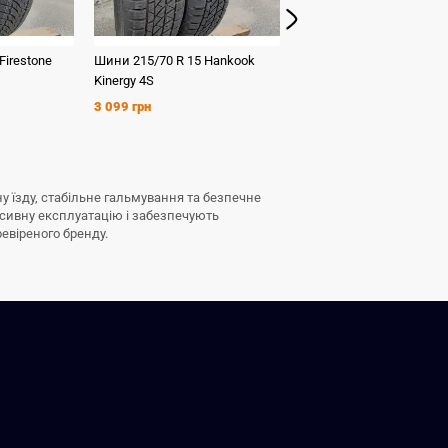
Firestone
Шини
215/70 R 15
Hankook
Шини
215/70 R 15
Radar
Kinergy 4S
2 124 грн
3 099 грн
у їзду, стабільне гальмування та безпечне
нсивну експлуатацію і забезпечують
ревіреного бренду.