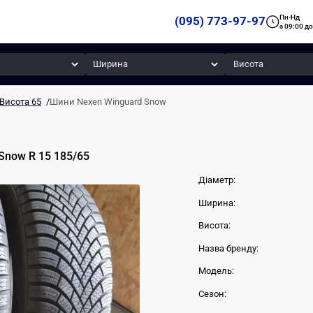
Пн-Нд
(095) 773-97-97
з 09:00 до
Ширина
Висота
Висота 65
/
Шини Nexen Winguard Snow
 Snow
R 15
185
/
65
Діаметр:
Ширина:
Висота:
Назва бренду:
Модель:
Сезон: