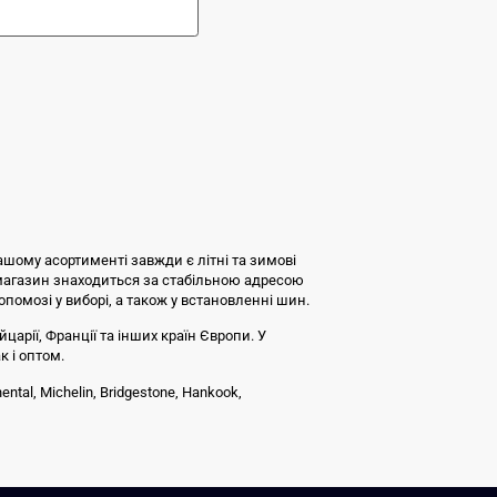
ашому асортименті завжди є літні та зимові
 магазин знаходиться за стабільною адресою
допомозі у виборі, а також у встановленні шин.
царії, Франції та інших країн Європи. У
к і оптом.
tal, Michelin, Bridgestone, Hankook,