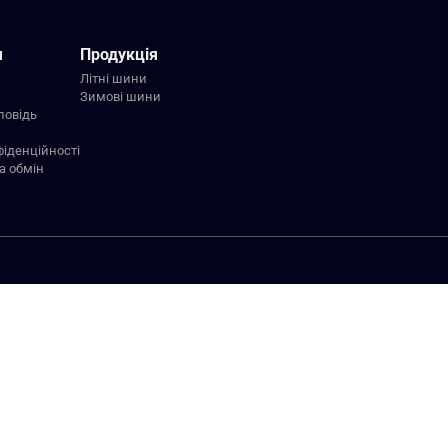
я
Продукція
Літні шини
Зимові шини
повідь
фіденційності
а обмін