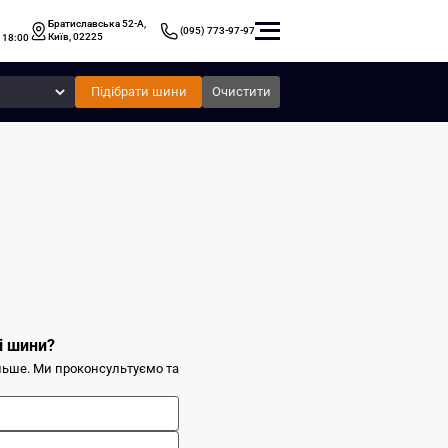
Братиславська 52-А,
(095) 773-97-97
Київ, 02225
 18:00
Підібрати шини
Очистити
і шини?
ільше. Ми проконсультуємо та