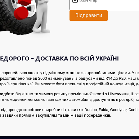
Відправити
ЕДОРОГО – ДОСТАВКА ПО ВСІЙ УКРАЇНІ
 європейської якості у відмінному стані та за привабливими цінами. У н
 представлено понад 2000 найменувань із радіусами від R14 до R20. Наш
тро "Чернігівська". Ви можете бути впевнені у професійній консультації, 
ридбати б/у літню та зимову резину преміальної якості з Німеччини, Швей
них моделей легкових і вантажних автомобілів, доступні як в роздріб, та
провідних світових виробників, таких як Dunlop, Fulda, Goodyear, Continen
ни завдяки прямим закупівлям та мінімізації посередників.