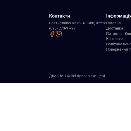
Контакти
Інформаці
Братиславська 52-А, Київ, 02225
Головна
(095) 773-97-97
Доставка
Питання - Від
Контакти
Політика кон
Повернення т
ДІМ ШИН © Всі права захищені.