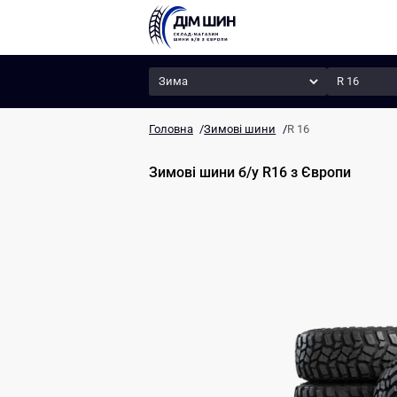
Сезон
Радіус
Головна
/
Зимові шини
/
R 16
Зимові шини б/у R16
з Європи