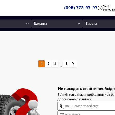
Пн-Нд
(095) 773-97-97
з 09:00 до
Ширина
Висота
1
2
3
8
...
Не виходить знайти необхідн
Зв'яжіться з нами, щоб дізнатись б
допоможемо у виборі.