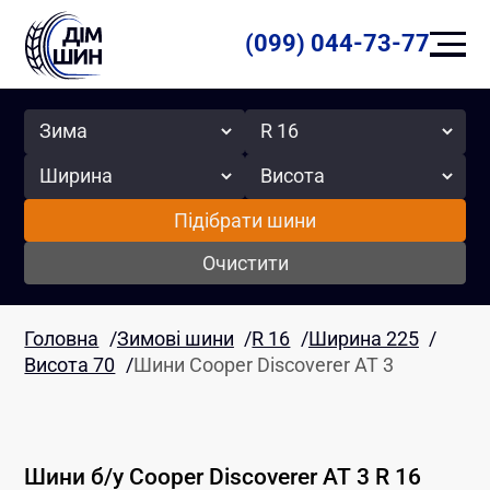
(099) 044-73-77
Сезон
Радіус
Ширина
Висота
Підібрати шини
Очистити
Головна
/
Зимові шини
/
R 16
/
Ширина 225
/
Висота 70
/
Шини Cooper Discoverer AT 3
Шини б/у
Cooper
Discoverer AT 3
R 16