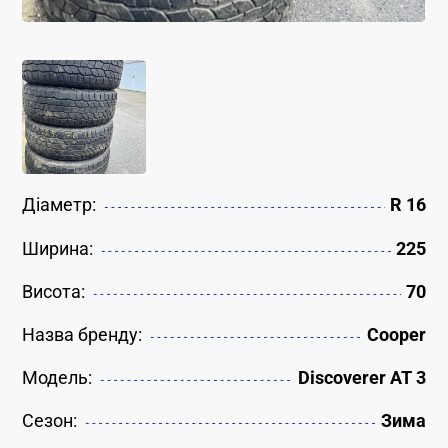
Діаметр:
R 16
Ширина:
225
Висота:
70
Назва бренду:
Cooper
Модель:
Discoverer AT 3
Сезон:
Зима