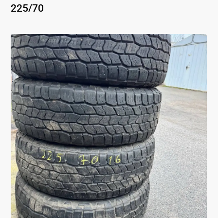
225
/
70