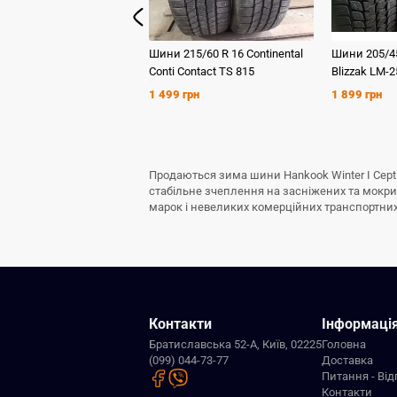
Шини
215/60 R 16
Continental
Шини
205/4
Conti Contact TS 815
Blizzak LM-2
1 499 грн
1 899 грн
Продаються зима шини Hankook Winter I Cept 
стабільне зчеплення на засніжених та мокрих
марок і невеликих комерційних транспортних з
Контакти
Інформаці
Братиславська 52-А, Київ, 02225
Головна
(099) 044-73-77
Доставка
Питання - Від
Контакти