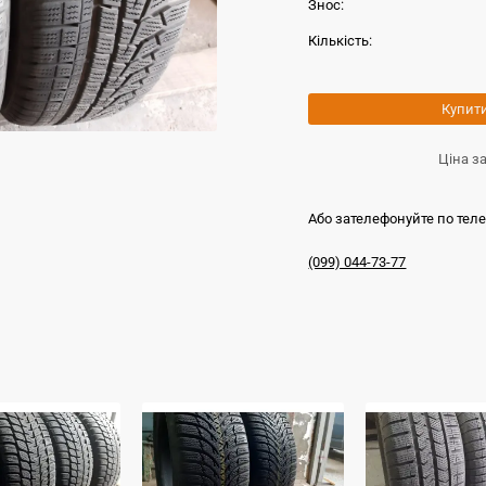
Знос:
Кількість:
Купит
Ціна з
Або зателефонуйте по тел
(099) 044-73-77