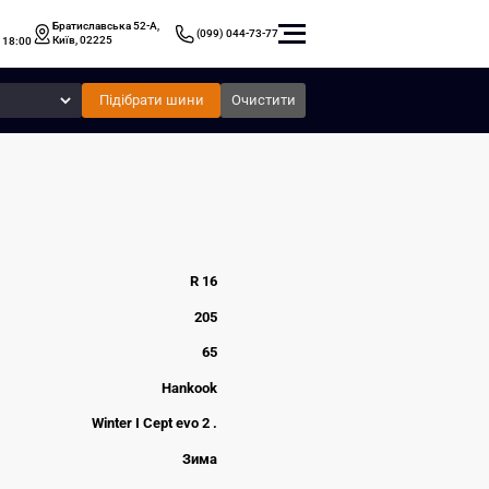
Братиславська 52-А,
(099) 044-73-77
Київ, 02225
 18:00
Підібрати шини
Очистити
R 16
205
65
Hankook
Winter I Cept evo 2 .
Зима