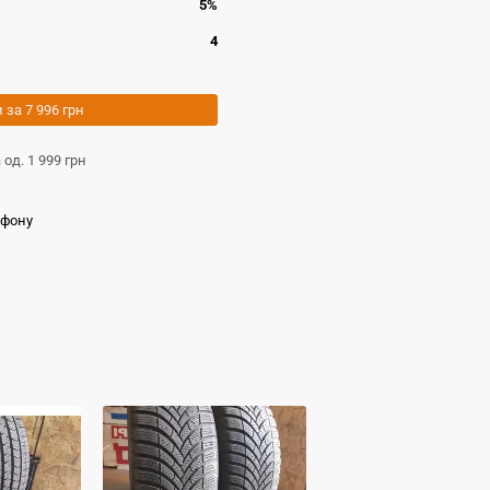
5%
4
и за
7 996 грн
а од.
1 999 грн
ефону