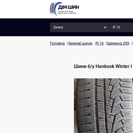
Сезон
Радіус
Головна
/
Зимові шини
/
R 16
/
Ширина 205
/
Шини б/у
Hankook
Winter I