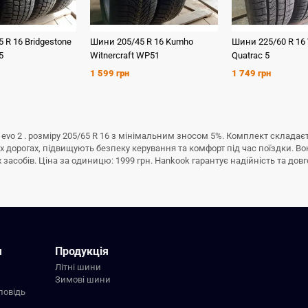
5 R 16
Bridgestone
Шини
205/45 R 16
Kumho
Шини
225/60 R 16
5
Witnercraft WP51
Quatrac 5
1 599 грн
1 749 грн
evo 2 . розміру 205/65 R 16 з мінімальним зносом 5%. Комплект складаєт
 дорогах, підвищують безпеку керування та комфорт під час поїздки. Во
асобів. Ціна за одиницю: 1999 грн. Hankook гарантує надійність та довгов
я
Продукція
Літні шини
Зимові шини
повідь