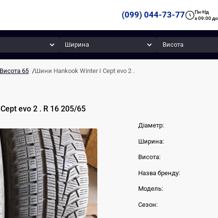
Пн-Нд
(099) 044-73-77
з 09:00 до
Ширина
Висота
Висота 65
/
Шини Hankook Winter I Cept evo 2 .
 Cept evo 2 .
R 16
205
/
65
Діаметр:
Ширина:
Висота:
Назва бренду:
Модель:
Сезон: