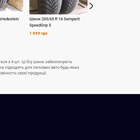
Vredestein
Шини
205/65 R 16
Semperit
Шини
225/55 R 16
Dunlo
SpeedGrip 5
Winter Sport 3D
1 899 грн
399 грн
ься з 4 шт. Ці б/у шини забезпечують
ни підходять для легкових авто будь-яких
ічність своєї продукції.