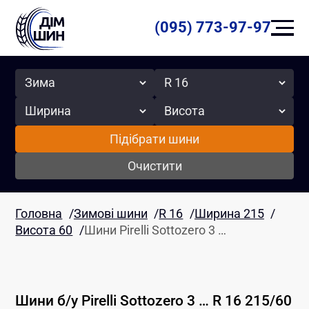
(095) 773-97-97
Сезон
Радіус
Ширина
Висота
Підібрати шини
Очистити
Головна
/
Зимові шини
/
R 16
/
Ширина 215
/
Висота 60
/
Шини Pirelli Sottozero 3 …
Шини б/у
Pirelli
Sottozero 3 …
R 16
215
/
60