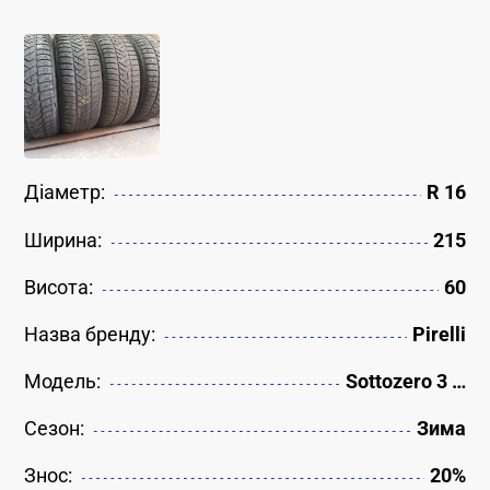
Діаметр:
R 16
Ширина:
215
Висота:
60
Назва бренду:
Pirelli
Модель:
Sottozero 3 …
Сезон:
Зима
Знос:
20%